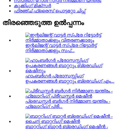
സ്പ്രിംഗ് റോൾ റാപ്പർ നിർമ്മാണ യന്ത്രം
കുക്കിംഗ് മിക്സർ
ഫ്രഞ്ച് ഫ്രൈസ് പൊട്ടറ്റോ ചിപ്സ്
തിരഞ്ഞെടുത്ത ഉൽപ്പന്നം
ഇന്റലിജന്റ് വാട്ടർ സ്പ്രേ റിട്ടോർട്ട്
നിർമ്മാതാക്കളും സപ്...
ഹാംബർഗർ പ്രോസസ്സിംഗ്
ഉപകരണങ്ങൾ ബാറ്ററും ബ്രെഡിംഗ് എം...
പ്രെഡസ്റ്റർ ബർഗർ നിർമ്മാണ യന്ത്രം -
ഫ്ലോറിംഗ് പ്രീ...
ബാറ്ററിംഗ് ബാറ്റർ ബ്രെഡിംഗ് മെഷീൻ -