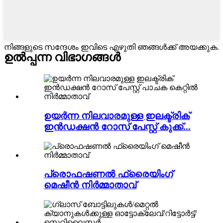
നിങ്ങളുടെ സന്ദേശം ഇവിടെ എഴുതി ഞങ്ങൾക്ക് അയക്കുക.
ഉൽപ്പന്ന വിഭാഗങ്ങൾ
ഉയർന്ന നിലവാരമുള്ള ഇലക്ട്രിക്
ഇൻഡക്ഷൻ റോസ് പേസ്റ്റ് കുക്ക്...
പ്രൊഫഷണൽ ഫ്രൈയിംഗ്
മെഷീൻ നിർമ്മാതാവ്