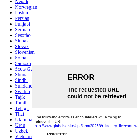
Nepali
Norwegian
Pashto
Persian
Punjabi
Serbian
Sesotho
Sinhala
Slovak
Slovenian
Somali
Samoan
Scots Gaelic
Shona
Sindhi
Sundanese
Swahili
Tajik
Tamil
Telugu
Thai
Ukrainian
Urdu
Uzbek
Vietnamese