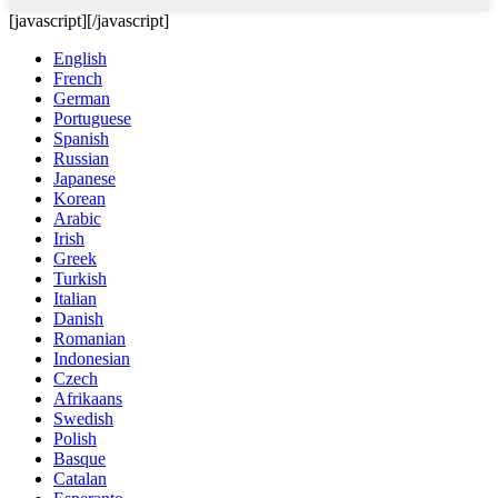
[javascript]
[/javascript]
English
French
German
Portuguese
Spanish
Russian
Japanese
Korean
Arabic
Irish
Greek
Turkish
Italian
Danish
Romanian
Indonesian
Czech
Afrikaans
Swedish
Polish
Basque
Catalan