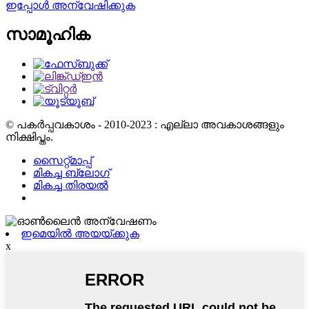
ഇപ്പോൾ അന്വേഷിക്കുക
സാമൂഹിക
© പകർപ്പവകാശം - 2010-2023 : എല്ലാ അവകാശങ്ങളും
നിക്ഷിപ്തം.
സൈറ്റ്മാപ്പ്
മികച്ച ബ്ലോഗ്
മികച്ച തിരയൽ
ഇമെയിൽ അയയ്ക്കുക
x