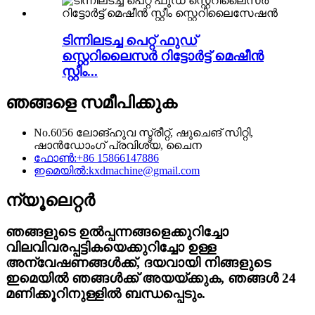
ടിന്നിലടച്ച പെറ്റ് ഫുഡ്
സ്റ്റെറിലൈസർ റിട്ടോർട്ട് മെഷീൻ
സ്റ്റീം...
ഞങ്ങളെ സമീപിക്കുക
No.6056 ലോങ്‌ഹുവ സ്ട്രീറ്റ്, ഷുചെങ് സിറ്റി,
ഷാൻഡോംഗ് പ്രവിശ്യ, ചൈന
ഫോൺ:
+86 15866147886
ഇമെയിൽ:
kxdmachine@gmail.com
ന്യൂലെറ്റർ
ഞങ്ങളുടെ ഉൽപ്പന്നങ്ങളെക്കുറിച്ചോ
വിലവിവരപ്പട്ടികയെക്കുറിച്ചോ ഉള്ള
അന്വേഷണങ്ങൾക്ക്, ദയവായി നിങ്ങളുടെ
ഇമെയിൽ ഞങ്ങൾക്ക് അയയ്ക്കുക, ഞങ്ങൾ 24
മണിക്കൂറിനുള്ളിൽ ബന്ധപ്പെടും.