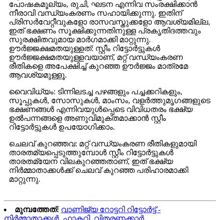
പോഷകമൂല്യം, രുചി, ഘടന എന്നിവ സംരക്ഷിക്കാൻ
നീരാവി വന്ധ്യംകരണം സഹായിക്കുന്നു. ഇതിന്
പ്രിസർവേറ്റീവുകളോ രാസവസ്തുക്കളോ ആവശ്യമില്ല,
ഇത് ഭക്ഷണം സൂക്ഷിക്കുന്നതിനുള്ള പ്രകൃതിദത്തവും
സുരക്ഷിതവുമായ മാർഗമാക്കി മാറ്റുന്നു.
ഊർജ്ജക്ഷമതയുള്ളത്: സ്റ്റീം റിട്ടോർട്ടുകൾ
ഊർജ്ജക്ഷമതയുള്ളവയാണ്, മറ്റ് വന്ധ്യംകരണ
രീതികളെ അപേക്ഷിച്ച് കുറഞ്ഞ ഊർജ്ജം മാത്രമേ
ആവശ്യമുള്ളൂ.
വൈവിധ്യം: ടിന്നിലടച്ച പഴങ്ങളും പച്ചക്കറികളും,
സൂപ്പുകൾ, സോസുകൾ, മാംസം, വളർത്തുമൃഗങ്ങളുടെ
ഭക്ഷണങ്ങൾ എന്നിവയുൾപ്പെടെ വിവിധതരം ഭക്ഷ്യ
ഉൽപന്നങ്ങളെ അണുവിമുക്തമാക്കാൻ സ്റ്റീം
റിട്ടോർട്ടുകൾ ഉപയോഗിക്കാം.
ചെലവ് കുറഞ്ഞവ: മറ്റ് വന്ധ്യംകരണ രീതികളുമായി
താരതമ്യപ്പെടുത്തുമ്പോൾ സ്റ്റീം റിട്ടോർട്ടുകൾ
താരതമ്യേന വിലകുറഞ്ഞതാണ്, ഇത് ഭക്ഷ്യ
നിർമ്മാതാക്കൾക്ക് ചെലവ് കുറഞ്ഞ പരിഹാരമാക്കി
മാറ്റുന്നു.
മുമ്പത്തേത്:
വാണിജ്യ റോട്ടറി റിട്ടോർട്ട് -
നിർമ്മാതാക്കൾ, ഫാക്ടറി, വിതരണക്കാർ