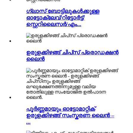
ഗ്ലാസ് ബോട്ടിലുകൾക്കുള്ള
ഓട്ടോക്ലേവ്/റിട്ടോർട്ട്/
സ്റ്റെറിലൈസർ/എം...
ഉരുളക്കിഴങ്ങ് ചിപ്‌സ് പ്രൊഡക്ഷൻ
ലൈൻ
പൂർണ്ണമായും ഓട്ടോമാറ്റിക്
ഉരുളക്കിഴങ്ങ് സംസ്കരണ ലൈൻ –
...