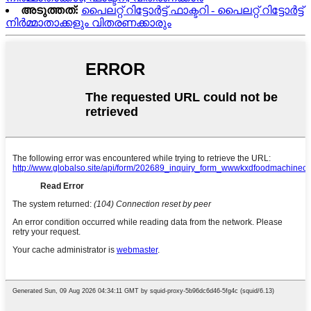
അടുത്തത്:
പൈലറ്റ് റിട്ടോർട്ട് ഫാക്ടറി - പൈലറ്റ് റിട്ടോർട്ട്
നിർമ്മാതാക്കളും വിതരണക്കാരും