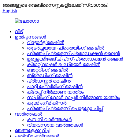
ഞങ്ങളുടെ വെബ്സൈറ്റുകളിലേക്ക് സ്വാഗതം!
English
വീട്
ഉൽപ്പന്നങ്ങൾ
റിട്ടോർട്ട് മെഷീൻ
തുടർച്ചയായ ഫ്രൈയിംഗ് മെഷീൻ
ഫ്രഞ്ച് ഫ്രൈസ് പ്രൊഡക്ഷൻ ലൈൻ
ഉരുളക്കിഴങ്ങ് ചിപ്‌സ് പ്രൊഡക്ഷൻ ലൈൻ
ക്രാറ്റ് വാഷർ & ഡ്രയർ മെഷീൻ
ബാറ്ററിംഗ് മെഷീൻ
ബ്രെഡിംഗ് മെഷീൻ
പ്രീഡസ്റ്റർ മെഷീൻ
പാറ്റി ഫോർമിംഗ് മെഷീൻ
ക്രേപ്പ് നിർമ്മാണ യന്ത്രം
സ്പ്രിംഗ് റോൾ റാപ്പർ നിർമ്മാണ യന്ത്രം
കുക്കിംഗ് മിക്സർ
ഫ്രഞ്ച് ഫ്രൈസ് പൊട്ടറ്റോ ചിപ്സ്
വാർത്തകൾ
കമ്പനി വാർത്തകൾ
വ്യവസായ വാർത്തകൾ
ഞങ്ങളേക്കുറിച്ച്
പതിവ് ചോദ്യങ്ങൾ