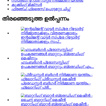
സ്പ്രിംഗ് റോൾ റാപ്പർ നിർമ്മാണ യന്ത്രം
കുക്കിംഗ് മിക്സർ
ഫ്രഞ്ച് ഫ്രൈസ് പൊട്ടറ്റോ ചിപ്സ്
തിരഞ്ഞെടുത്ത ഉൽപ്പന്നം
ഇന്റലിജന്റ് വാട്ടർ സ്പ്രേ റിട്ടോർട്ട്
നിർമ്മാതാക്കളും സപ്...
ഹാംബർഗർ പ്രോസസ്സിംഗ്
ഉപകരണങ്ങൾ ബാറ്ററും ബ്രെഡിംഗ് എം...
പ്രെഡസ്റ്റർ ബർഗർ നിർമ്മാണ യന്ത്രം -
ഫ്ലോറിംഗ് പ്രീ...
ബാറ്ററിംഗ് ബാറ്റർ ബ്രെഡിംഗ് മെഷീൻ -