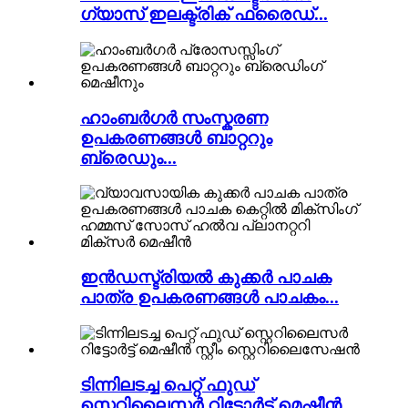
ഗ്യാസ് ഇലക്ട്രിക് ഫ്രൈഡ്...
ഹാംബർഗർ സംസ്കരണ
ഉപകരണങ്ങൾ ബാറ്ററും
ബ്രെഡും...
ഇൻഡസ്ട്രിയൽ കുക്കർ പാചക
പാത്ര ഉപകരണങ്ങൾ പാചകം...
ടിന്നിലടച്ച പെറ്റ് ഫുഡ്
സ്റ്റെറിലൈസർ റിട്ടോർട്ട് മെഷീൻ