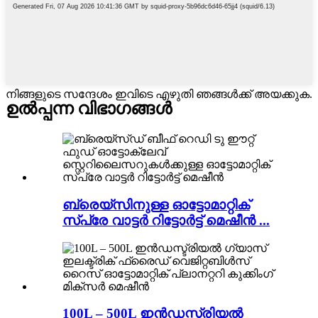
നിങ്ങളുടെ സന്ദേശം ഇവിടെ എഴുതി ഞങ്ങൾക്ക് അയക്കുക.
ഉൽപ്പന്ന വിഭാഗങ്ങൾ
ബ്രെയ്‌സിനുള്ള ഓട്ടോമാറ്റിക്
സ്പ്രേ വാട്ടർ റിട്ടോർട്ട് മെഷീൻ ...
100L – 500L ഇൻഡസ്ട്രിയൽ