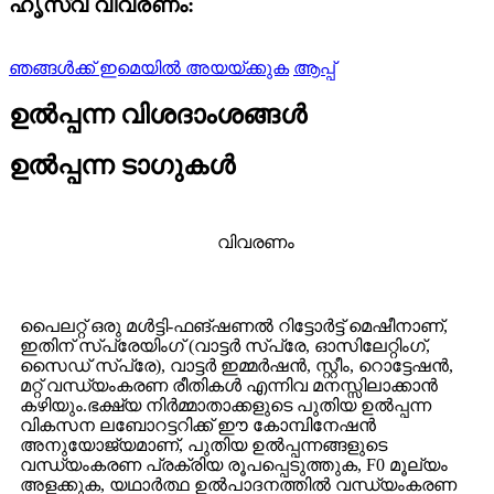
ഹൃസ്വ വിവരണം:
ഞങ്ങൾക്ക് ഇമെയിൽ അയയ്ക്കുക
ആപ്പ്
ഉൽപ്പന്ന വിശദാംശങ്ങൾ
ഉൽപ്പന്ന ടാഗുകൾ
വിവരണം
പൈലറ്റ് ഒരു മൾട്ടി-ഫങ്ഷണൽ റിട്ടോർട്ട് മെഷീനാണ്,
ഇതിന് സ്പ്രേയിംഗ് (വാട്ടർ സ്പ്രേ, ഓസിലേറ്റിംഗ്,
സൈഡ് സ്പ്രേ), വാട്ടർ ഇമ്മർഷൻ, സ്റ്റീം, റൊട്ടേഷൻ,
മറ്റ് വന്ധ്യംകരണ രീതികൾ എന്നിവ മനസ്സിലാക്കാൻ
കഴിയും.ഭക്ഷ്യ നിർമ്മാതാക്കളുടെ പുതിയ ഉൽപ്പന്ന
വികസന ലബോറട്ടറിക്ക് ഈ കോമ്പിനേഷൻ
അനുയോജ്യമാണ്, പുതിയ ഉൽപ്പന്നങ്ങളുടെ
വന്ധ്യംകരണ പ്രക്രിയ രൂപപ്പെടുത്തുക, F0 മൂല്യം
അളക്കുക, യഥാർത്ഥ ഉൽപാദനത്തിൽ വന്ധ്യംകരണ