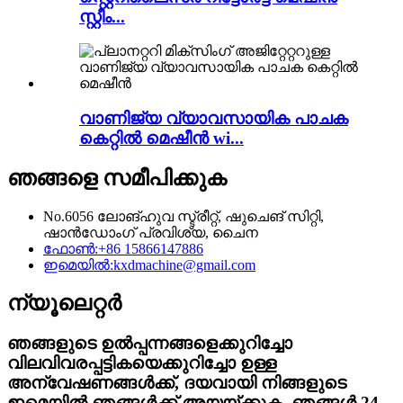
സ്റ്റീം...
വാണിജ്യ വ്യാവസായിക പാചക
കെറ്റിൽ മെഷീൻ wi...
ഞങ്ങളെ സമീപിക്കുക
No.6056 ലോങ്‌ഹുവ സ്ട്രീറ്റ്, ഷുചെങ് സിറ്റി,
ഷാൻഡോംഗ് പ്രവിശ്യ, ചൈന
ഫോൺ:
+86 15866147886
ഇമെയിൽ:
kxdmachine@gmail.com
ന്യൂലെറ്റർ
ഞങ്ങളുടെ ഉൽപ്പന്നങ്ങളെക്കുറിച്ചോ
വിലവിവരപ്പട്ടികയെക്കുറിച്ചോ ഉള്ള
അന്വേഷണങ്ങൾക്ക്, ദയവായി നിങ്ങളുടെ
ഇമെയിൽ ഞങ്ങൾക്ക് അയയ്ക്കുക, ഞങ്ങൾ 24