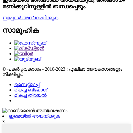
മണിക്കൂറിനുള്ളിൽ ബന്ധപ്പെടും.
ഇപ്പോൾ അന്വേഷിക്കുക
സാമൂഹിക
© പകർപ്പവകാശം - 2010-2023 : എല്ലാ അവകാശങ്ങളും
നിക്ഷിപ്തം.
സൈറ്റ്മാപ്പ്
മികച്ച ബ്ലോഗ്
മികച്ച തിരയൽ
ഇമെയിൽ അയയ്ക്കുക
x