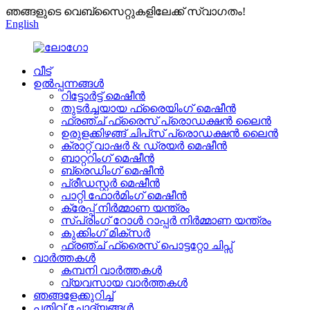
ഞങ്ങളുടെ വെബ്സൈറ്റുകളിലേക്ക് സ്വാഗതം!
English
വീട്
ഉൽപ്പന്നങ്ങൾ
റിട്ടോർട്ട് മെഷീൻ
തുടർച്ചയായ ഫ്രൈയിംഗ് മെഷീൻ
ഫ്രഞ്ച് ഫ്രൈസ് പ്രൊഡക്ഷൻ ലൈൻ
ഉരുളക്കിഴങ്ങ് ചിപ്‌സ് പ്രൊഡക്ഷൻ ലൈൻ
ക്രാറ്റ് വാഷർ & ഡ്രയർ മെഷീൻ
ബാറ്ററിംഗ് മെഷീൻ
ബ്രെഡിംഗ് മെഷീൻ
പ്രീഡസ്റ്റർ മെഷീൻ
പാറ്റി ഫോർമിംഗ് മെഷീൻ
ക്രേപ്പ് നിർമ്മാണ യന്ത്രം
സ്പ്രിംഗ് റോൾ റാപ്പർ നിർമ്മാണ യന്ത്രം
കുക്കിംഗ് മിക്സർ
ഫ്രഞ്ച് ഫ്രൈസ് പൊട്ടറ്റോ ചിപ്സ്
വാർത്തകൾ
കമ്പനി വാർത്തകൾ
വ്യവസായ വാർത്തകൾ
ഞങ്ങളേക്കുറിച്ച്
പതിവ് ചോദ്യങ്ങൾ