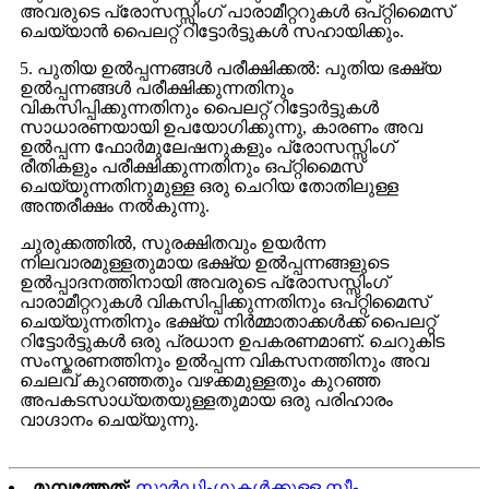
അവരുടെ പ്രോസസ്സിംഗ് പാരാമീറ്ററുകൾ ഒപ്റ്റിമൈസ്
ചെയ്യാൻ പൈലറ്റ് റിട്ടോർട്ടുകൾ സഹായിക്കും.
5. പുതിയ ഉൽപ്പന്നങ്ങൾ പരീക്ഷിക്കൽ: പുതിയ ഭക്ഷ്യ
ഉൽപ്പന്നങ്ങൾ പരീക്ഷിക്കുന്നതിനും
വികസിപ്പിക്കുന്നതിനും പൈലറ്റ് റിട്ടോർട്ടുകൾ
സാധാരണയായി ഉപയോഗിക്കുന്നു, കാരണം അവ
ഉൽപ്പന്ന ഫോർമുലേഷനുകളും പ്രോസസ്സിംഗ്
രീതികളും പരീക്ഷിക്കുന്നതിനും ഒപ്റ്റിമൈസ്
ചെയ്യുന്നതിനുമുള്ള ഒരു ചെറിയ തോതിലുള്ള
അന്തരീക്ഷം നൽകുന്നു.
ചുരുക്കത്തിൽ, സുരക്ഷിതവും ഉയർന്ന
നിലവാരമുള്ളതുമായ ഭക്ഷ്യ ഉൽപ്പന്നങ്ങളുടെ
ഉൽപ്പാദനത്തിനായി അവരുടെ പ്രോസസ്സിംഗ്
പാരാമീറ്ററുകൾ വികസിപ്പിക്കുന്നതിനും ഒപ്റ്റിമൈസ്
ചെയ്യുന്നതിനും ഭക്ഷ്യ നിർമ്മാതാക്കൾക്ക് പൈലറ്റ്
റിട്ടോർട്ടുകൾ ഒരു പ്രധാന ഉപകരണമാണ്. ചെറുകിട
സംസ്കരണത്തിനും ഉൽപ്പന്ന വികസനത്തിനും അവ
ചെലവ് കുറഞ്ഞതും വഴക്കമുള്ളതും കുറഞ്ഞ
അപകടസാധ്യതയുള്ളതുമായ ഒരു പരിഹാരം
വാഗ്ദാനം ചെയ്യുന്നു.
മുമ്പത്തേത്:
സാർഡിംഗുകൾക്കുള്ള സ്റ്റീം