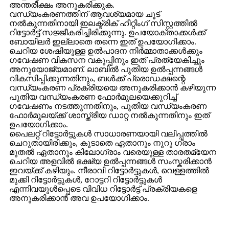
അന്തരീക്ഷം അനുകരിക്കുക.
വന്ധ്യംകരണത്തിന് ആവശ്യമായ ചൂട്
നൽകുന്നതിനായി ഇലക്ട്രിക് ഹീറ്റിംഗ് സിസ്റ്റത്തിൽ
റിട്ടോർട്ട് സജ്ജീകരിച്ചിരിക്കുന്നു. ഉപയോക്താക്കൾക്ക്
ബോയിലർ ഇല്ലാതെ തന്നെ ഇത് ഉപയോഗിക്കാം.
ചെറിയ ശേഷിയുള്ള ഉൽ‌പാദന നിർമ്മാതാക്കൾക്കും
ഗവേഷണ വികസന വകുപ്പിനും ഇത് പ്രത്യേകിച്ചും
അനുയോജ്യമാണ്. ലാബിൽ പുതിയ ഉൽപ്പന്നങ്ങൾ
വികസിപ്പിക്കുന്നതിനും, ബൾക്ക് പ്രൊഡക്ഷന്റെ
വന്ധ്യംകരണ പ്രക്രിയയെ അനുകരിക്കാൻ കഴിയുന്ന
പുതിയ വന്ധ്യംകരണ ഫോർമുലയെക്കുറിച്ച്
ഗവേഷണം നടത്തുന്നതിനും, പുതിയ വന്ധ്യംകരണ
ഫോർമുലയ്ക്ക് ശാസ്ത്രീയ ഡാറ്റ നൽകുന്നതിനും ഇത്
ഉപയോഗിക്കാം.
പൈലറ്റ് റിട്ടോർട്ടുകൾ സാധാരണയായി വലിപ്പത്തിൽ
ചെറുതായിരിക്കും, കൂടാതെ ഏതാനും നൂറു ഗ്രാം
മുതൽ ഏതാനും കിലോഗ്രാം വരെയുള്ള താരതമ്യേന
ചെറിയ അളവിൽ ഭക്ഷ്യ ഉൽപ്പന്നങ്ങൾ സംസ്കരിക്കാൻ
ഇവയ്ക്ക് കഴിയും. നീരാവി റിട്ടോർട്ടുകൾ, വെള്ളത്തിൽ
മുക്കി റിട്ടോർട്ടുകൾ, റോട്ടറി റിട്ടോർട്ടുകൾ
എന്നിവയുൾപ്പെടെ വിവിധ റിട്ടോർട്ട് പ്രക്രിയകളെ
അനുകരിക്കാൻ അവ ഉപയോഗിക്കാം.