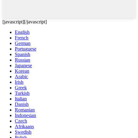
[javascript]
[/javascript]
English
French
German
Portuguese
Spanish
Russian
Japanese
Korean
Arabic
Irish
Greek
Turkish
Italian
Danish
Romanian
Indonesian
Czech
Afrikaans
Swedish
Polish