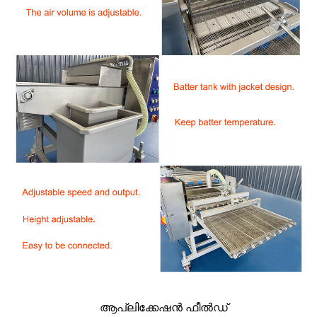
ആപ്ലിക്കേഷൻ ഫീൽഡ്