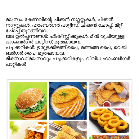
മാംസം: കേണലിന്റെ ചിക്കൻ നഗ്ഗറ്റുകൾ, ചിക്കൻ
നഗ്ഗറ്റുകൾ, ഹാംബർഗർ പാറ്റീസ്, ചിക്കൻ ചോപ്പ്, മീറ്റ്
ചോപ്പ് തുടങ്ങിയവ.
ജല ഉൽപ്പന്നങ്ങൾ: ഫിഷ് സ്റ്റീക്കുകൾ, മീൻ രുചിയുള്ള
ഹാംബർഗർ പാറ്റീസ്, മുതലായവ.
പച്ചക്കറികൾ: ഉരുളക്കിഴങ്ങ് പൈ, മത്തങ്ങ പൈ, വെജി
ബർഗർ പൈ, മുതലായവ.
മിക്സഡ് മാംസവും പച്ചക്കറികളും: വിവിധ ഹാംബർഗർ
പാറ്റികൾ