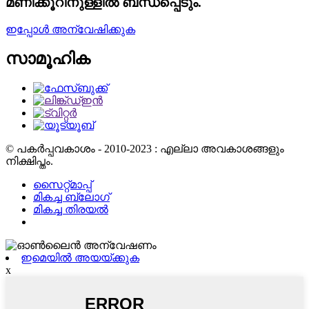
മണിക്കൂറിനുള്ളിൽ ബന്ധപ്പെടും.
ഇപ്പോൾ അന്വേഷിക്കുക
സാമൂഹിക
© പകർപ്പവകാശം - 2010-2023 : എല്ലാ അവകാശങ്ങളും
നിക്ഷിപ്തം.
സൈറ്റ്മാപ്പ്
മികച്ച ബ്ലോഗ്
മികച്ച തിരയൽ
ഇമെയിൽ അയയ്ക്കുക
x