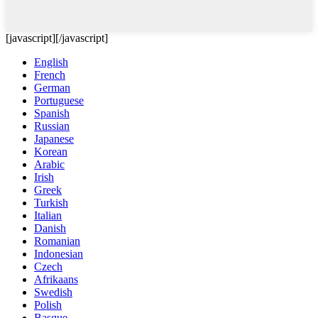
[javascript]
[/javascript]
English
French
German
Portuguese
Spanish
Russian
Japanese
Korean
Arabic
Irish
Greek
Turkish
Italian
Danish
Romanian
Indonesian
Czech
Afrikaans
Swedish
Polish
Basque