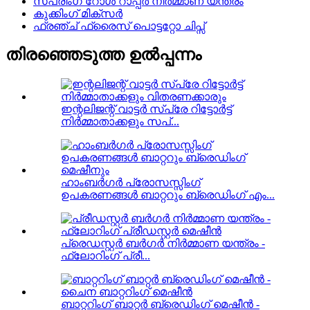
സ്പ്രിംഗ് റോൾ റാപ്പർ നിർമ്മാണ യന്ത്രം
കുക്കിംഗ് മിക്സർ
ഫ്രഞ്ച് ഫ്രൈസ് പൊട്ടറ്റോ ചിപ്സ്
തിരഞ്ഞെടുത്ത ഉൽപ്പന്നം
ഇന്റലിജന്റ് വാട്ടർ സ്പ്രേ റിട്ടോർട്ട്
നിർമ്മാതാക്കളും സപ്...
ഹാംബർഗർ പ്രോസസ്സിംഗ്
ഉപകരണങ്ങൾ ബാറ്ററും ബ്രെഡിംഗ് എം...
പ്രെഡസ്റ്റർ ബർഗർ നിർമ്മാണ യന്ത്രം -
ഫ്ലോറിംഗ് പ്രീ...
ബാറ്ററിംഗ് ബാറ്റർ ബ്രെഡിംഗ് മെഷീൻ -