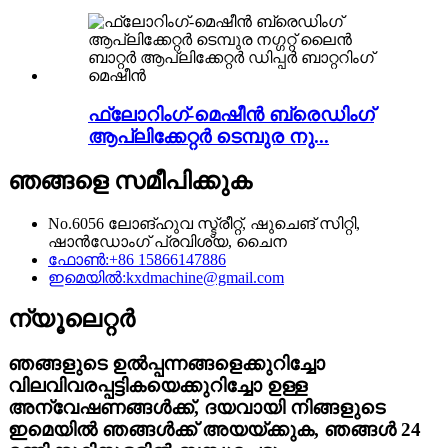
ഫ്ലോറിംഗ്-മെഷീൻ ബ്രെഡിംഗ്
ആപ്ലിക്കേറ്റർ ടെമ്പുര നു...
ഞങ്ങളെ സമീപിക്കുക
No.6056 ലോങ്‌ഹുവ സ്ട്രീറ്റ്, ഷുചെങ് സിറ്റി,
ഷാൻഡോംഗ് പ്രവിശ്യ, ചൈന
ഫോൺ:
+86 15866147886
ഇമെയിൽ:
kxdmachine@gmail.com
ന്യൂലെറ്റർ
ഞങ്ങളുടെ ഉൽപ്പന്നങ്ങളെക്കുറിച്ചോ
വിലവിവരപ്പട്ടികയെക്കുറിച്ചോ ഉള്ള
അന്വേഷണങ്ങൾക്ക്, ദയവായി നിങ്ങളുടെ
ഇമെയിൽ ഞങ്ങൾക്ക് അയയ്ക്കുക, ഞങ്ങൾ 24