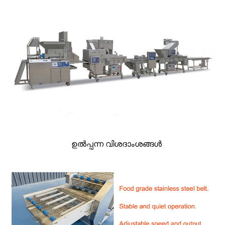
ഉൽപ്പന്ന വിശദാംശങ്ങൾ