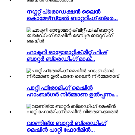
നഗ്ഗറ്റ് പ്രൊഡക്ഷൻ ലൈൻ
കൊമേഴ്‌സ്യൽ ബാറ്ററിംഗ് ബ്രെ...
ഫാക്ടറി ഓട്ടോമാറ്റിക് മീറ്റ് ഫിഷ്
ബാറ്റർ ബ്രെഡിംഗ് മാക്...
പാറ്റി ഫ്രോമിംഗ് മെഷീൻ
ഹാംബർഗർ നിർമ്മാണ ഉൽപ്പന്നം...
വാണിജ്യ ബാറ്റർ ബ്രെഡിംഗ്
മെഷീൻ പാറ്റി ഫോർമിൻ...