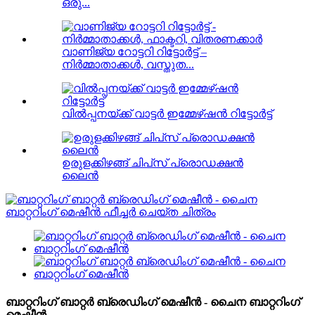
ഒരു...
വാണിജ്യ റോട്ടറി റിട്ടോർട്ട് –
നിർമ്മാതാക്കൾ, വസ്തുത...
വിൽപ്പനയ്ക്ക് വാട്ടർ ഇമ്മേഴ്‌ഷൻ റിട്ടോർട്ട്
ഉരുളക്കിഴങ്ങ് ചിപ്‌സ് പ്രൊഡക്ഷൻ
ലൈൻ
ബാറ്ററിംഗ് ബാറ്റർ ബ്രെഡിംഗ് മെഷീൻ - ചൈന ബാറ്ററിംഗ്
മെഷീൻ