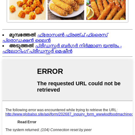
മുമ്പത്തേത്:
ഫ്രോസൺ ഫ്രഞ്ച് ഫ്രൈസ്
പ്രൊഡക്ഷൻ ലൈൻ
അടുത്തത്:
പ്രീഡസ്റ്റർ ബർഗർ നിർമ്മാണ യന്ത്രം -
ഫ്ലോറിംഗ് പ്രീഡസ്റ്റർ മെഷീൻ