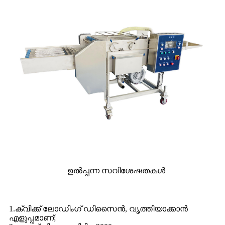
ഉൽപ്പന്ന സവിശേഷതകൾ
1.ക്വിക്ക് ലോഡിംഗ് ഡിസൈൻ, വൃത്തിയാക്കാൻ
എളുപ്പമാണ്;