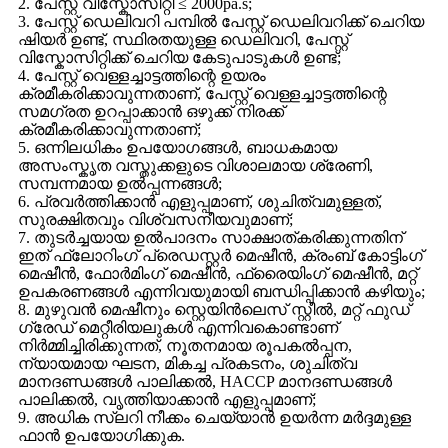
2. പേസ്റ്റ് വിസ്കോസിറ്റി ≤ 2000pa.s;
3. പേസ്റ്റ് ഡെലിവറി പമ്പിൽ പേസ്റ്റ് ഡെലിവറിക്ക് ചെറിയ
ഷിയർ ഉണ്ട്, സ്ഥിരതയുള്ള ഡെലിവറി, പേസ്റ്റ്
വിസ്കോസിറ്റിക്ക് ചെറിയ കേടുപാടുകൾ ഉണ്ട്;
4. പേസ്റ്റ് വെള്ളച്ചാട്ടത്തിന്റെ ഉയരം
ക്രമീകരിക്കാവുന്നതാണ്, പേസ്റ്റ് വെള്ളച്ചാട്ടത്തിന്റെ
സമഗ്രത ഉറപ്പാക്കാൻ ഒഴുക്ക് നിരക്ക്
ക്രമീകരിക്കാവുന്നതാണ്;
5. ഒന്നിലധികം ഉപയോഗങ്ങൾ, ബാധകമായ
അസംസ്കൃത വസ്തുക്കളുടെ വിശാലമായ ശ്രേണി,
സമ്പന്നമായ ഉൽപ്പന്നങ്ങൾ;
6. പ്രവർത്തിക്കാൻ എളുപ്പമാണ്, ശുചിത്വമുള്ളത്,
സുരക്ഷിതവും വിശ്വസനീയവുമാണ്;
7. തുടർച്ചയായ ഉൽ‌പാദനം സാക്ഷാത്കരിക്കുന്നതിന്
ഇത് ഫ്ലോറിംഗ് പ്രെഡസ്റ്റർ മെഷീൻ, ക്രംബ് കോട്ടിംഗ്
മെഷീൻ, ഫോർമിംഗ് മെഷീൻ, ഫ്രൈയിംഗ് മെഷീൻ, മറ്റ്
ഉപകരണങ്ങൾ എന്നിവയുമായി ബന്ധിപ്പിക്കാൻ കഴിയും;
8. മുഴുവൻ മെഷീനും സ്റ്റെയിൻലെസ് സ്റ്റീൽ, മറ്റ് ഫുഡ്
ഗ്രേഡ് മെറ്റീരിയലുകൾ എന്നിവകൊണ്ടാണ്
നിർമ്മിച്ചിരിക്കുന്നത്, നൂതനമായ രൂപകൽപ്പന,
ന്യായമായ ഘടന, മികച്ച പ്രകടനം, ശുചിത്വ
മാനദണ്ഡങ്ങൾ പാലിക്കൽ, HACCP മാനദണ്ഡങ്ങൾ
പാലിക്കൽ, വൃത്തിയാക്കാൻ എളുപ്പമാണ്;
9. അധിക സ്ലറി നീക്കം ചെയ്യാൻ ഉയർന്ന മർദ്ദമുള്ള
ഫാൻ ഉപയോഗിക്കുക.