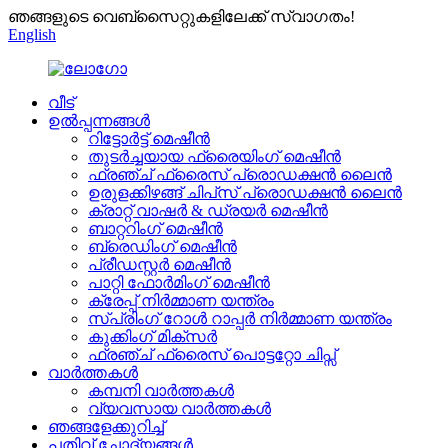
ഞങ്ങളുടെ വെബ്സൈറ്റുകളിലേക്ക് സ്വാഗതം!
English
വീട്
ഉൽപ്പന്നങ്ങൾ
റിട്ടോർട്ട് മെഷീൻ
തുടർച്ചയായ ഫ്രൈയിംഗ് മെഷീൻ
ഫ്രഞ്ച് ഫ്രൈസ് പ്രൊഡക്ഷൻ ലൈൻ
ഉരുളക്കിഴങ്ങ് ചിപ്‌സ് പ്രൊഡക്ഷൻ ലൈൻ
ക്രാറ്റ് വാഷർ & ഡ്രയർ മെഷീൻ
ബാറ്ററിംഗ് മെഷീൻ
ബ്രെഡിംഗ് മെഷീൻ
പ്രീഡസ്റ്റർ മെഷീൻ
പാറ്റി ഫോർമിംഗ് മെഷീൻ
ക്രേപ്പ് നിർമ്മാണ യന്ത്രം
സ്പ്രിംഗ് റോൾ റാപ്പർ നിർമ്മാണ യന്ത്രം
കുക്കിംഗ് മിക്സർ
ഫ്രഞ്ച് ഫ്രൈസ് പൊട്ടറ്റോ ചിപ്സ്
വാർത്തകൾ
കമ്പനി വാർത്തകൾ
വ്യവസായ വാർത്തകൾ
ഞങ്ങളേക്കുറിച്ച്
പതിവ് ചോദ്യങ്ങൾ