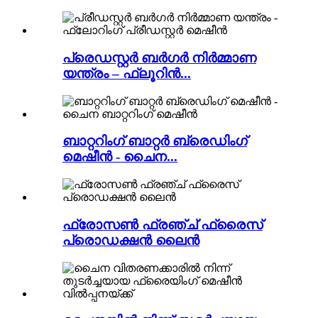
പ്രെഡസ്റ്റർ ബർഗർ നിർമ്മാണ
യന്ത്രം – ഫ്ലൂറിൻ...
ബാറ്ററിംഗ് ബാറ്റർ ബ്രെഡിംഗ്
മെഷീൻ - ചൈന...
ഫ്രോസൺ ഫ്രഞ്ച് ഫ്രൈസ്
പ്രൊഡക്ഷൻ ലൈൻ