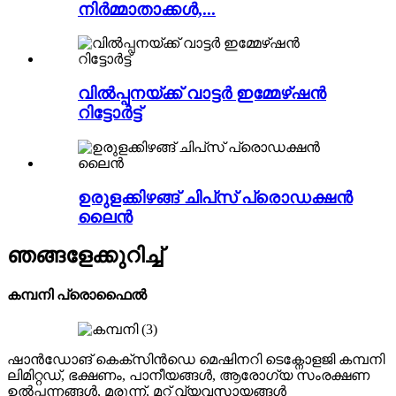
നിർമ്മാതാക്കൾ,...
വിൽപ്പനയ്ക്ക് വാട്ടർ ഇമ്മേഴ്‌ഷൻ
റിട്ടോർട്ട്
ഉരുളക്കിഴങ്ങ് ചിപ്‌സ് പ്രൊഡക്ഷൻ
ലൈൻ
ഞങ്ങളേക്കുറിച്ച്
കമ്പനി പ്രൊഫൈൽ
ഷാൻഡോങ് കെക്സിൻഡെ മെഷിനറി ടെക്നോളജി കമ്പനി
ലിമിറ്റഡ്, ഭക്ഷണം, പാനീയങ്ങൾ, ആരോഗ്യ സംരക്ഷണ
ഉൽപ്പന്നങ്ങൾ, മരുന്ന്, മറ്റ് വ്യവസായങ്ങൾ