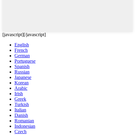
[javascript]
[/javascript]
English
French
German
Portuguese
Spanish
Russian
Japanese
Korean
Arabic
Irish
Greek
Turkish
Italian
Danish
Romanian
Indonesian
Czech