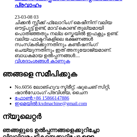
പ്രവാഹം
23-03-08 03
ചിക്കൻ സ്റ്റീക്ക് ഫ്ലോറിംഗ് മെഷീനിന് വലിയ
ഔട്ട്‌പുട്ട് ഉണ്ട്, മാവ് കൊണ്ട് തുല്യമായി
പൊതിഞ്ഞതും നല്ല സ്കെയിൽ ഇഫക്റ്റും ഉണ്ട്.
വലിയ ഫാക്ടറികളിലെ ഭക്ഷണങ്ങൾ
സംസ്‌കരിക്കുന്നതിനും കണ്ടീഷനിംഗ്
ചെയ്യുന്നതിനും ഇത് അനുയോജ്യമാണ്.
ബാധകമായ ഉൽപ്പന്നങ്ങൾ:...
വിശദാംശങ്ങൾ കാണുക
ഞങ്ങളെ സമീപിക്കുക
No.6056 ലോങ്‌ഹുവ സ്ട്രീറ്റ്, ഷുചെങ് സിറ്റി,
ഷാൻഡോംഗ് പ്രവിശ്യ, ചൈന
ഫോൺ:
+86 15866147886
ഇമെയിൽ:
kxdmachine@gmail.com
ന്യൂലെറ്റർ
ഞങ്ങളുടെ ഉൽപ്പന്നങ്ങളെക്കുറിച്ചോ
വിലവിവരപ്പട്ടികയെക്കുറിച്ചോ ഉള്ള