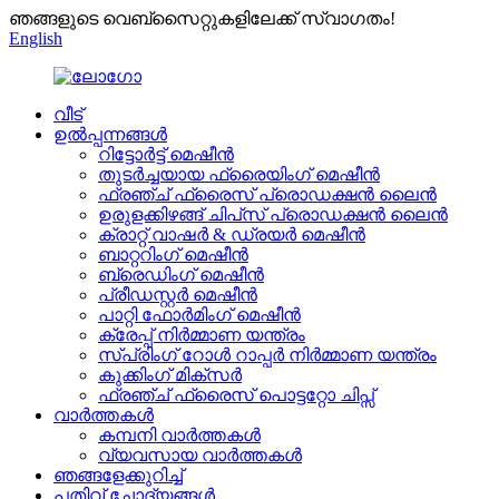
ഞങ്ങളുടെ വെബ്സൈറ്റുകളിലേക്ക് സ്വാഗതം!
English
വീട്
ഉൽപ്പന്നങ്ങൾ
റിട്ടോർട്ട് മെഷീൻ
തുടർച്ചയായ ഫ്രൈയിംഗ് മെഷീൻ
ഫ്രഞ്ച് ഫ്രൈസ് പ്രൊഡക്ഷൻ ലൈൻ
ഉരുളക്കിഴങ്ങ് ചിപ്‌സ് പ്രൊഡക്ഷൻ ലൈൻ
ക്രാറ്റ് വാഷർ & ഡ്രയർ മെഷീൻ
ബാറ്ററിംഗ് മെഷീൻ
ബ്രെഡിംഗ് മെഷീൻ
പ്രീഡസ്റ്റർ മെഷീൻ
പാറ്റി ഫോർമിംഗ് മെഷീൻ
ക്രേപ്പ് നിർമ്മാണ യന്ത്രം
സ്പ്രിംഗ് റോൾ റാപ്പർ നിർമ്മാണ യന്ത്രം
കുക്കിംഗ് മിക്സർ
ഫ്രഞ്ച് ഫ്രൈസ് പൊട്ടറ്റോ ചിപ്സ്
വാർത്തകൾ
കമ്പനി വാർത്തകൾ
വ്യവസായ വാർത്തകൾ
ഞങ്ങളേക്കുറിച്ച്
പതിവ് ചോദ്യങ്ങൾ