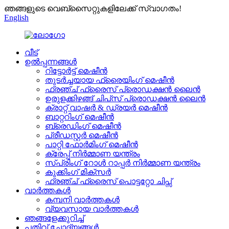
ഞങ്ങളുടെ വെബ്സൈറ്റുകളിലേക്ക് സ്വാഗതം!
English
വീട്
ഉൽപ്പന്നങ്ങൾ
റിട്ടോർട്ട് മെഷീൻ
തുടർച്ചയായ ഫ്രൈയിംഗ് മെഷീൻ
ഫ്രഞ്ച് ഫ്രൈസ് പ്രൊഡക്ഷൻ ലൈൻ
ഉരുളക്കിഴങ്ങ് ചിപ്‌സ് പ്രൊഡക്ഷൻ ലൈൻ
ക്രാറ്റ് വാഷർ & ഡ്രയർ മെഷീൻ
ബാറ്ററിംഗ് മെഷീൻ
ബ്രെഡിംഗ് മെഷീൻ
പ്രീഡസ്റ്റർ മെഷീൻ
പാറ്റി ഫോർമിംഗ് മെഷീൻ
ക്രേപ്പ് നിർമ്മാണ യന്ത്രം
സ്പ്രിംഗ് റോൾ റാപ്പർ നിർമ്മാണ യന്ത്രം
കുക്കിംഗ് മിക്സർ
ഫ്രഞ്ച് ഫ്രൈസ് പൊട്ടറ്റോ ചിപ്സ്
വാർത്തകൾ
കമ്പനി വാർത്തകൾ
വ്യവസായ വാർത്തകൾ
ഞങ്ങളേക്കുറിച്ച്
പതിവ് ചോദ്യങ്ങൾ