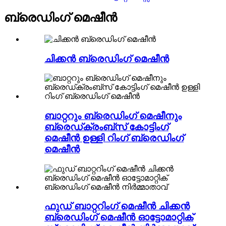
ബ്രെഡിംഗ് മെഷീൻ
ചിക്കൻ ബ്രെഡിംഗ് മെഷീൻ
ബാറ്ററും ബ്രെഡിംഗ് മെഷീനും
ബ്രെഡ്ക്രംബ്സ് കോട്ടിംഗ്
മെഷീൻ ഉള്ളി റിംഗ് ബ്രെഡിംഗ്
മെഷീൻ
ഫുഡ് ബാറ്ററിംഗ് മെഷീൻ ചിക്കൻ
ബ്രെഡിംഗ് മെഷീൻ ഓട്ടോമാറ്റിക്