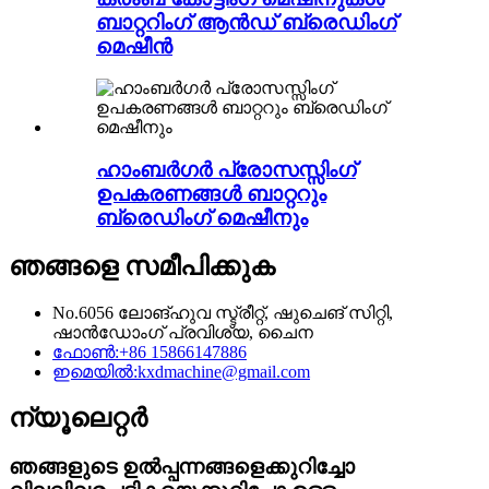
ബാറ്ററിംഗ് ആൻഡ് ബ്രെഡിംഗ്
മെഷീൻ
ഹാംബർഗർ പ്രോസസ്സിംഗ്
ഉപകരണങ്ങൾ ബാറ്ററും
ബ്രെഡിംഗ് മെഷീനും
ഞങ്ങളെ സമീപിക്കുക
No.6056 ലോങ്‌ഹുവ സ്ട്രീറ്റ്, ഷുചെങ് സിറ്റി,
ഷാൻഡോംഗ് പ്രവിശ്യ, ചൈന
ഫോൺ:
+86 15866147886
ഇമെയിൽ:
kxdmachine@gmail.com
ന്യൂലെറ്റർ
ഞങ്ങളുടെ ഉൽപ്പന്നങ്ങളെക്കുറിച്ചോ