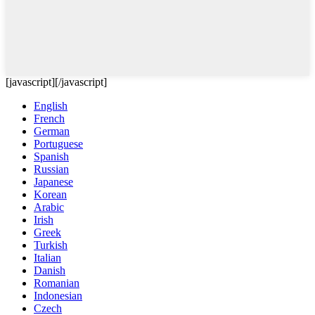
[javascript]
[/javascript]
English
French
German
Portuguese
Spanish
Russian
Japanese
Korean
Arabic
Irish
Greek
Turkish
Italian
Danish
Romanian
Indonesian
Czech