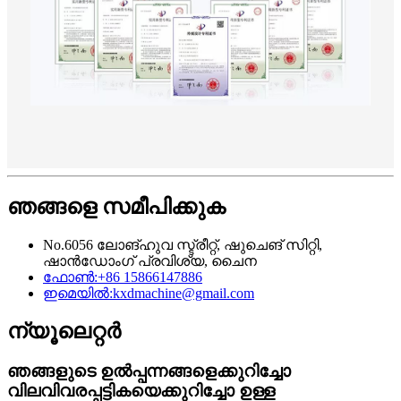
ഞങ്ങളെ സമീപിക്കുക
No.6056 ലോങ്‌ഹുവ സ്ട്രീറ്റ്, ഷുചെങ് സിറ്റി,
ഷാൻഡോംഗ് പ്രവിശ്യ, ചൈന
ഫോൺ:
+86 15866147886
ഇമെയിൽ:
kxdmachine@gmail.com
ന്യൂലെറ്റർ
ഞങ്ങളുടെ ഉൽപ്പന്നങ്ങളെക്കുറിച്ചോ
വിലവിവരപ്പട്ടികയെക്കുറിച്ചോ ഉള്ള