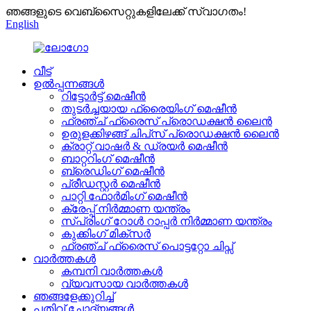
ഞങ്ങളുടെ വെബ്സൈറ്റുകളിലേക്ക് സ്വാഗതം!
English
വീട്
ഉൽപ്പന്നങ്ങൾ
റിട്ടോർട്ട് മെഷീൻ
തുടർച്ചയായ ഫ്രൈയിംഗ് മെഷീൻ
ഫ്രഞ്ച് ഫ്രൈസ് പ്രൊഡക്ഷൻ ലൈൻ
ഉരുളക്കിഴങ്ങ് ചിപ്‌സ് പ്രൊഡക്ഷൻ ലൈൻ
ക്രാറ്റ് വാഷർ & ഡ്രയർ മെഷീൻ
ബാറ്ററിംഗ് മെഷീൻ
ബ്രെഡിംഗ് മെഷീൻ
പ്രീഡസ്റ്റർ മെഷീൻ
പാറ്റി ഫോർമിംഗ് മെഷീൻ
ക്രേപ്പ് നിർമ്മാണ യന്ത്രം
സ്പ്രിംഗ് റോൾ റാപ്പർ നിർമ്മാണ യന്ത്രം
കുക്കിംഗ് മിക്സർ
ഫ്രഞ്ച് ഫ്രൈസ് പൊട്ടറ്റോ ചിപ്സ്
വാർത്തകൾ
കമ്പനി വാർത്തകൾ
വ്യവസായ വാർത്തകൾ
ഞങ്ങളേക്കുറിച്ച്
പതിവ് ചോദ്യങ്ങൾ