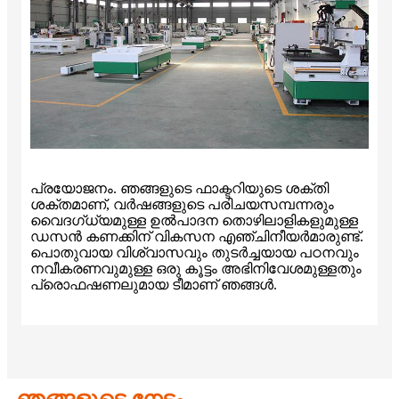
പ്രയോജനം. ഞങ്ങളുടെ ഫാക്ടറിയുടെ ശക്തി
ശക്തമാണ്, വർഷങ്ങളുടെ പരിചയസമ്പന്നരും
വൈദഗ്ധ്യമുള്ള ഉൽ‌പാദന തൊഴിലാളികളുമുള്ള
ഡസൻ കണക്കിന് വികസന എഞ്ചിനീയർമാരുണ്ട്.
പൊതുവായ വിശ്വാസവും തുടർച്ചയായ പഠനവും
നവീകരണവുമുള്ള ഒരു കൂട്ടം അഭിനിവേശമുള്ളതും
പ്രൊഫഷണലുമായ ടീമാണ് ഞങ്ങൾ.
ഞങ്ങളുടെ നേട്ടം