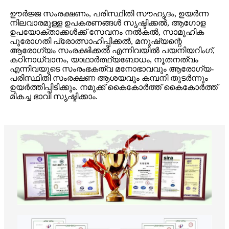
ഊർജ്ജ സംരക്ഷണം, പരിസ്ഥിതി സൗഹൃദം, ഉയർന്ന
നിലവാരമുള്ള ഉപകരണങ്ങൾ സൃഷ്ടിക്കൽ, ആഗോള
ഉപയോക്താക്കൾക്ക് സേവനം നൽകൽ, സാമൂഹിക
പുരോഗതി പ്രോത്സാഹിപ്പിക്കൽ, മനുഷ്യന്റെ
ആരോഗ്യം സംരക്ഷിക്കൽ എന്നിവയിൽ പയനിയറിംഗ്,
കഠിനാധ്വാനം, യാഥാർത്ഥ്യബോധം, നൂതനത്വം
എന്നിവയുടെ സംരംഭകത്വ മനോഭാവവും ആരോഗ്യ-
പരിസ്ഥിതി സംരക്ഷണ ആശയവും കമ്പനി തുടർന്നും
ഉയർത്തിപ്പിടിക്കും. നമുക്ക് കൈകോർത്ത് കൈകോർത്ത്
മികച്ച ഭാവി സൃഷ്ടിക്കാം.