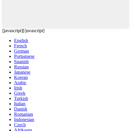
[javascript]
[/javascript]
English
French
German
Portuguese
Spanish
Russian
Japanese
Korean
Arabic
Irish
Greek
Turkish
Italian
Danish
Romanian
Indonesian
Czech
Afrikaans