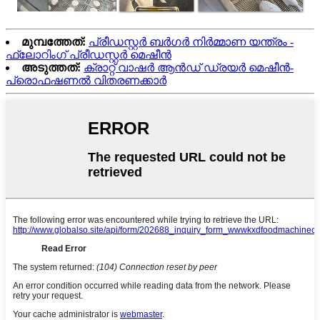
മുമ്പത്തേത്:
പ്രീഡസ്റ്റർ ബർഗർ നിർമ്മാണ യന്ത്രം -
ഫ്ലോറിംഗ് പ്രീഡസ്റ്റർ മെഷീൻ
അടുത്തത്:
ക്രാറ്റ് വാഷർ ആൻഡ് ഡ്രയർ മെഷീൻ-
പ്രൊഫഷണൽ വിതരണക്കാർ