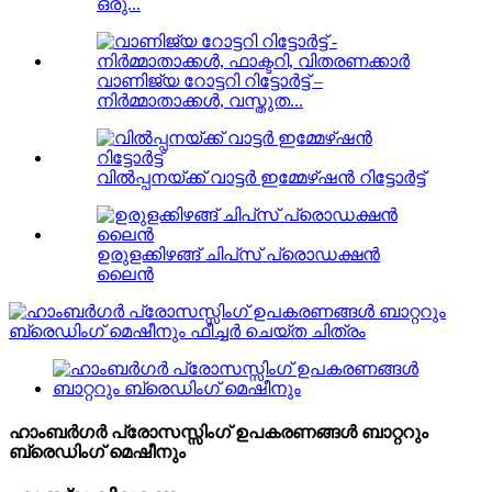
ഒരു...
വാണിജ്യ റോട്ടറി റിട്ടോർട്ട് –
നിർമ്മാതാക്കൾ, വസ്തുത...
വിൽപ്പനയ്ക്ക് വാട്ടർ ഇമ്മേഴ്‌ഷൻ റിട്ടോർട്ട്
ഉരുളക്കിഴങ്ങ് ചിപ്‌സ് പ്രൊഡക്ഷൻ
ലൈൻ
ഹാംബർഗർ പ്രോസസ്സിംഗ് ഉപകരണങ്ങൾ ബാറ്ററും
ബ്രെഡിംഗ് മെഷീനും