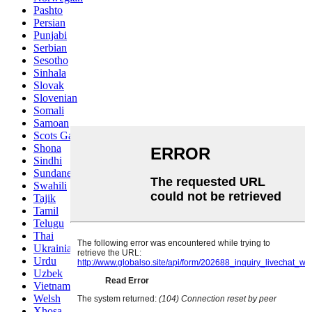
Pashto
Persian
Punjabi
Serbian
Sesotho
Sinhala
Slovak
Slovenian
Somali
Samoan
Scots Gaelic
Shona
Sindhi
Sundanese
Swahili
Tajik
Tamil
Telugu
Thai
Ukrainian
Urdu
Uzbek
Vietnamese
Welsh
Xhosa