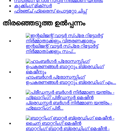
സ്പ്രിംഗ് റോൾ റാപ്പർ നിർമ്മാണ യന്ത്രം
കുക്കിംഗ് മിക്സർ
ഫ്രഞ്ച് ഫ്രൈസ് പൊട്ടറ്റോ ചിപ്സ്
തിരഞ്ഞെടുത്ത ഉൽപ്പന്നം
ഇന്റലിജന്റ് വാട്ടർ സ്പ്രേ റിട്ടോർട്ട്
നിർമ്മാതാക്കളും സപ്...
ഹാംബർഗർ പ്രോസസ്സിംഗ്
ഉപകരണങ്ങൾ ബാറ്ററും ബ്രെഡിംഗ് എം...
പ്രെഡസ്റ്റർ ബർഗർ നിർമ്മാണ യന്ത്രം -
ഫ്ലോറിംഗ് പ്രീ...
ബാറ്ററിംഗ് ബാറ്റർ ബ്രെഡിംഗ് മെഷീൻ -