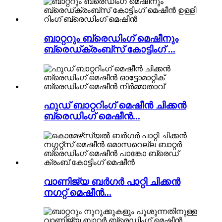
ബാറ്ററും ബ്രെഡിംഗ് മെഷീനും
ബ്രെഡ്ക്രംബ്സ് കോട്ടിംഗ് ...
ഫുഡ് ബാറ്ററിംഗ് മെഷീൻ ചിക്കൻ
ബ്രെഡിംഗ് മെഷീൻ...
വാണിജ്യ ബർഗർ പാറ്റി ചിക്കൻ
നഗറ്റ് മെഷീൻ...