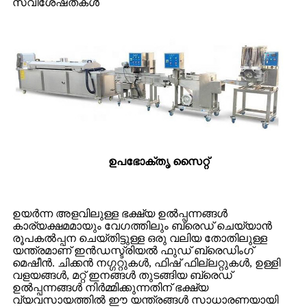
സവിശേഷതകൾ
ഉപഭോക്തൃ സൈറ്റ്
ഉയർന്ന അളവിലുള്ള ഭക്ഷ്യ ഉൽപ്പന്നങ്ങൾ
കാര്യക്ഷമമായും വേഗത്തിലും ബ്രെഡ് ചെയ്യാൻ
രൂപകൽപ്പന ചെയ്തിട്ടുള്ള ഒരു വലിയ തോതിലുള്ള
യന്ത്രമാണ് ഇൻഡസ്ട്രിയൽ ഫുഡ് ബ്രെഡിംഗ്
മെഷീൻ. ചിക്കൻ നഗ്ഗറ്റുകൾ, ഫിഷ് ഫില്ലറ്റുകൾ, ഉള്ളി
വളയങ്ങൾ, മറ്റ് ഇനങ്ങൾ തുടങ്ങിയ ബ്രെഡ്
ഉൽപ്പന്നങ്ങൾ നിർമ്മിക്കുന്നതിന് ഭക്ഷ്യ
വ്യവസായത്തിൽ ഈ യന്ത്രങ്ങൾ സാധാരണയായി