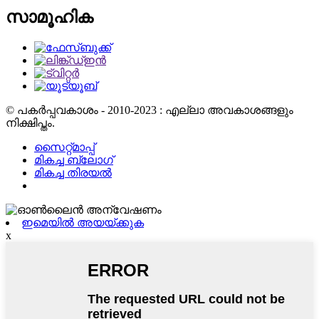
സാമൂഹിക
© പകർപ്പവകാശം - 2010-2023 : എല്ലാ അവകാശങ്ങളും
നിക്ഷിപ്തം.
സൈറ്റ്മാപ്പ്
മികച്ച ബ്ലോഗ്
മികച്ച തിരയൽ
ഇമെയിൽ അയയ്ക്കുക
x