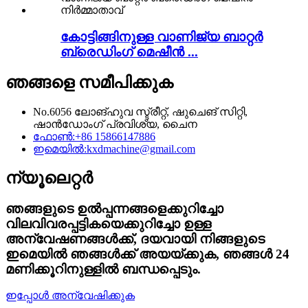
കോട്ടിങ്ങിനുള്ള വാണിജ്യ ബാറ്റർ
ബ്രെഡിംഗ് മെഷീൻ ...
ഞങ്ങളെ സമീപിക്കുക
No.6056 ലോങ്‌ഹുവ സ്ട്രീറ്റ്, ഷുചെങ് സിറ്റി,
ഷാൻഡോംഗ് പ്രവിശ്യ, ചൈന
ഫോൺ:
+86 15866147886
ഇമെയിൽ:
kxdmachine@gmail.com
ന്യൂലെറ്റർ
ഞങ്ങളുടെ ഉൽപ്പന്നങ്ങളെക്കുറിച്ചോ
വിലവിവരപ്പട്ടികയെക്കുറിച്ചോ ഉള്ള
അന്വേഷണങ്ങൾക്ക്, ദയവായി നിങ്ങളുടെ
ഇമെയിൽ ഞങ്ങൾക്ക് അയയ്ക്കുക, ഞങ്ങൾ 24
മണിക്കൂറിനുള്ളിൽ ബന്ധപ്പെടും.
ഇപ്പോൾ അന്വേഷിക്കുക