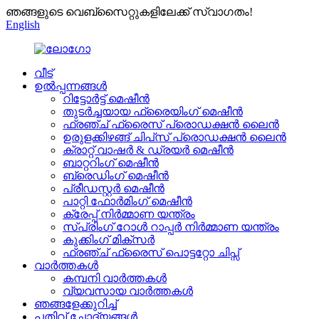
ഞങ്ങളുടെ വെബ്സൈറ്റുകളിലേക്ക് സ്വാഗതം!
English
വീട്
ഉൽപ്പന്നങ്ങൾ
റിട്ടോർട്ട് മെഷീൻ
തുടർച്ചയായ ഫ്രൈയിംഗ് മെഷീൻ
ഫ്രഞ്ച് ഫ്രൈസ് പ്രൊഡക്ഷൻ ലൈൻ
ഉരുളക്കിഴങ്ങ് ചിപ്‌സ് പ്രൊഡക്ഷൻ ലൈൻ
ക്രാറ്റ് വാഷർ & ഡ്രയർ മെഷീൻ
ബാറ്ററിംഗ് മെഷീൻ
ബ്രെഡിംഗ് മെഷീൻ
പ്രീഡസ്റ്റർ മെഷീൻ
പാറ്റി ഫോർമിംഗ് മെഷീൻ
ക്രേപ്പ് നിർമ്മാണ യന്ത്രം
സ്പ്രിംഗ് റോൾ റാപ്പർ നിർമ്മാണ യന്ത്രം
കുക്കിംഗ് മിക്സർ
ഫ്രഞ്ച് ഫ്രൈസ് പൊട്ടറ്റോ ചിപ്സ്
വാർത്തകൾ
കമ്പനി വാർത്തകൾ
വ്യവസായ വാർത്തകൾ
ഞങ്ങളേക്കുറിച്ച്
പതിവ് ചോദ്യങ്ങൾ