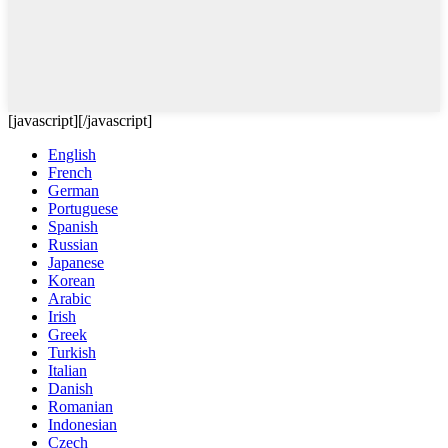
[javascript]
[/javascript]
English
French
German
Portuguese
Spanish
Russian
Japanese
Korean
Arabic
Irish
Greek
Turkish
Italian
Danish
Romanian
Indonesian
Czech