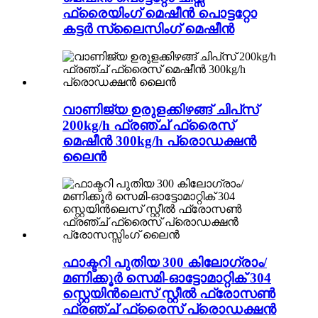
ഫ്രൈയിംഗ് മെഷീൻ പൊട്ടറ്റോ
കട്ടർ സ്ലൈസിംഗ് മെഷീൻ
വാണിജ്യ ഉരുളക്കിഴങ്ങ് ചിപ്‌സ്
200kg/h ഫ്രഞ്ച് ഫ്രൈസ്
മെഷീൻ 300kg/h പ്രൊഡക്ഷൻ
ലൈൻ
ഫാക്ടറി പുതിയ 300 കിലോഗ്രാം/
മണിക്കൂർ സെമി-ഓട്ടോമാറ്റിക് 304
സ്റ്റെയിൻലെസ് സ്റ്റീൽ ഫ്രോസൺ
ഫ്രഞ്ച് ഫ്രൈസ് പ്രൊഡക്ഷൻ