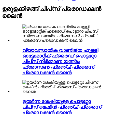
ഉരുളക്കിഴങ്ങ് ചിപ്‌സ് പ്രൊഡക്ഷൻ
ലൈൻ
വ്യാവസായിക വാണിജ്യ ഫുള്ളി
ഓട്ടോമാറ്റിക് ഫ്രൈഡ് പൊട്ടറ്റോ
ചിപ്‌സ് നിർമ്മാണ യന്ത്രം
ഫ്രോസൺ ഫ്രഞ്ച് ഫ്രൈസ്
പ്രൊഡക്ഷൻ ലൈൻ
ഉയർന്ന ശേഷിയുള്ള പൊട്ടറ്റോ
ചിപ്‌സ് മെഷീൻ ഫ്രഞ്ച് ഫ്രൈസ്
പ്രൊഡക്ഷൻ ലൈൻ