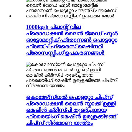
1000kg/h പ്ലാന്റ് വില
പ്രൊഡക്ഷൻ ലൈൻ ട്രേഡ് ഫുൾ
ഓട്ടോമാറ്റിക് ഫ്രോസൺ പൊട്ടറ്റോ
ഫ്രഞ്ച് ഫ്രൈസ് മെഷിനറി
പ്രോസസ്സിംഗ് ഉപകരണങ്ങൾ
കൊമേഴ്‌സ്യൽ പൊട്ടറ്റോ ചിപ്‌സ്
പ്രൊഡക്ഷൻ ലൈൻ സ്നാക്ക് ഉള്ളി
മെഷീൻ ക്രിസ്പി തുടർച്ചയായ
ഫ്രൈയിംഗ് മെഷീൻ ഉരുളക്കിഴങ്ങ്
ചിപ്‌സ് നിർമ്മാണ യന്ത്രം