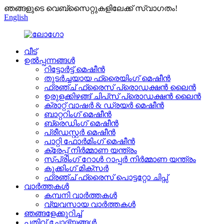
ഞങ്ങളുടെ വെബ്സൈറ്റുകളിലേക്ക് സ്വാഗതം!
English
വീട്
ഉൽപ്പന്നങ്ങൾ
റിട്ടോർട്ട് മെഷീൻ
തുടർച്ചയായ ഫ്രൈയിംഗ് മെഷീൻ
ഫ്രഞ്ച് ഫ്രൈസ് പ്രൊഡക്ഷൻ ലൈൻ
ഉരുളക്കിഴങ്ങ് ചിപ്‌സ് പ്രൊഡക്ഷൻ ലൈൻ
ക്രാറ്റ് വാഷർ & ഡ്രയർ മെഷീൻ
ബാറ്ററിംഗ് മെഷീൻ
ബ്രെഡിംഗ് മെഷീൻ
പ്രീഡസ്റ്റർ മെഷീൻ
പാറ്റി ഫോർമിംഗ് മെഷീൻ
ക്രേപ്പ് നിർമ്മാണ യന്ത്രം
സ്പ്രിംഗ് റോൾ റാപ്പർ നിർമ്മാണ യന്ത്രം
കുക്കിംഗ് മിക്സർ
ഫ്രഞ്ച് ഫ്രൈസ് പൊട്ടറ്റോ ചിപ്സ്
വാർത്തകൾ
കമ്പനി വാർത്തകൾ
വ്യവസായ വാർത്തകൾ
ഞങ്ങളേക്കുറിച്ച്
പതിവ് ചോദ്യങ്ങൾ