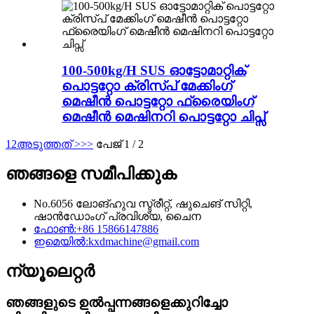
100-500kg/H SUS ഓട്ടോമാറ്റിക്
പൊട്ടറ്റോ ക്രിസ്പ് മേക്കിംഗ്
മെഷീൻ പൊട്ടറ്റോ ഫ്രൈയിംഗ്
മെഷീൻ മെഷിനറി പൊട്ടറ്റോ ചിപ്സ്
1
2
അടുത്തത് >
>>
പേജ് 1 / 2
ഞങ്ങളെ സമീപിക്കുക
No.6056 ലോങ്‌ഹുവ സ്ട്രീറ്റ്, ഷുചെങ് സിറ്റി,
ഷാൻഡോംഗ് പ്രവിശ്യ, ചൈന
ഫോൺ:
+86 15866147886
ഇമെയിൽ:
kxdmachine@gmail.com
ന്യൂലെറ്റർ
ഞങ്ങളുടെ ഉൽപ്പന്നങ്ങളെക്കുറിച്ചോ