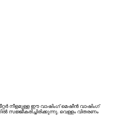
മീറ്റർ നീളമുള്ള ഈ വാഷിംഗ് മെഷീൻ വാഷിംഗ്
ൽ സജ്ജീകരിച്ചിരിക്കുന്നു. വെള്ളം വിതരണം