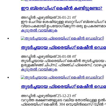
ഈ ബ്രെഡിംഗ് മെഷീൻ കണ്ടിട്ടുണ്ടോ?
അഡ്മിൻ എഴുതിയത് 26-01-21 ന്
ഈ ചെറിയ ശേഷിയുള്ള ബാറ്ററിംഗ് ബ്രെഡിംഗ്
വ്യാപകമായി ഉപയോഗിക്കുന്ന ഒരു ഉപകരണമാണി
കൂടുതൽ വായിക്കുക
തുടർച്ചയായ ഫ്രൈയിംഗ് മെഷീൻ ഡെല
അഡ്മിൻ എഴുതിയത് 26-01-08 ന്
തുടർച്ചയായ ഫ്രൈയിംഗ് മെഷീൻ തുടർച്ചയായ 
ഉരുളക്കിഴങ്ങ് ചിപ്‌സ്, ഫ്രഞ്ച് ഫ്രൈസ്, വാഴപ്പഴ
കൂടുതൽ വായിക്കുക
തുടർച്ചയായ ഫ്രൈയിംഗ് മെഷീൻ ഡെല
അഡ്മിൻ എഴുതിയത് 25-12-23 ന്
വറുത്ത ഭക്ഷണങ്ങളുടെ വലിയ തോതിലുള്ള ഉൽ‌
ഫ്രൈയിംഗ് മെഷീൻ. 304 സ്റ്റെയിൻ‌ലെസ് സ്റ്റ