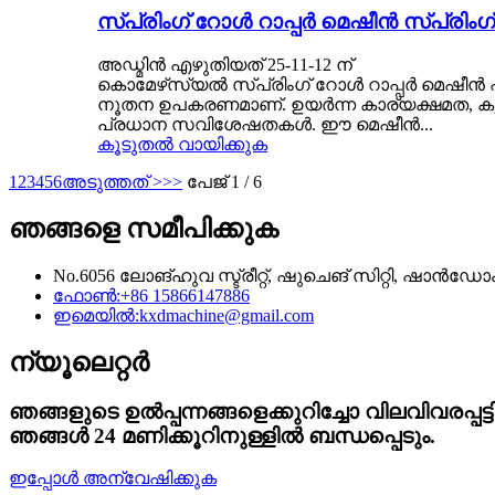
സ്പ്രിംഗ് റോൾ റാപ്പർ മെഷീൻ സ്പ്രിംഗ്
അഡ്മിൻ എഴുതിയത് 25-11-12 ന്
കൊമേഴ്‌സ്യൽ സ്പ്രിംഗ് റോൾ റാപ്പർ മെഷീൻ എന്ന
നൂതന ഉപകരണമാണ്. ഉയർന്ന കാര്യക്ഷമത, കൃത്യ
പ്രധാന സവിശേഷതകൾ. ഈ മെഷീൻ...
കൂടുതൽ വായിക്കുക
1
2
3
4
5
6
അടുത്തത് >
>>
പേജ് 1 / 6
ഞങ്ങളെ സമീപിക്കുക
No.6056 ലോങ്‌ഹുവ സ്ട്രീറ്റ്, ഷുചെങ് സിറ്റി, ഷാൻ
ഫോൺ:
+86 15866147886
ഇമെയിൽ:
kxdmachine@gmail.com
ന്യൂലെറ്റർ
ഞങ്ങളുടെ ഉൽപ്പന്നങ്ങളെക്കുറിച്ചോ വിലവിവരപ്
ഞങ്ങൾ 24 മണിക്കൂറിനുള്ളിൽ ബന്ധപ്പെടും.
ഇപ്പോൾ അന്വേഷിക്കുക