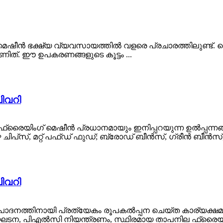
 മെഷീൻ ഭക്ഷ്യ വ്യവസായത്തിൽ വളരെ പ്രചാരത്തിലുണ്ട്
ത്. ഈ ഉപകരണങ്ങളുടെ കൂട്ടം ...
ിവറി
ഫ്രൈയിംഗ് മെഷീൻ പ്രധാനമായും ഇനിപ്പറയുന്ന ഉൽപ്പന്
 ചിപ്‌സ്, മറ്റ് പഫ്ഡ് ഫുഡ്; ബ്രോഡ് ബീൻസ്, ഗ്രീൻ ബീൻസ്, നി
ിവറി
പാദനത്തിനായി പ്രത്യേകം രൂപകൽപ്പന ചെയ്‌ത കാര്യക്ഷമ
ീൽ ഘടന, പി‌എൽ‌സി നിയന്ത്രണം, സ്ഥിരമായ താപനില ഫ്രൈയി