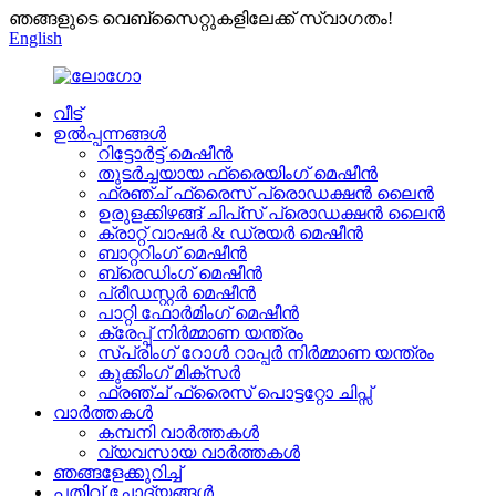
ഞങ്ങളുടെ വെബ്സൈറ്റുകളിലേക്ക് സ്വാഗതം!
English
വീട്
ഉൽപ്പന്നങ്ങൾ
റിട്ടോർട്ട് മെഷീൻ
തുടർച്ചയായ ഫ്രൈയിംഗ് മെഷീൻ
ഫ്രഞ്ച് ഫ്രൈസ് പ്രൊഡക്ഷൻ ലൈൻ
ഉരുളക്കിഴങ്ങ് ചിപ്‌സ് പ്രൊഡക്ഷൻ ലൈൻ
ക്രാറ്റ് വാഷർ & ഡ്രയർ മെഷീൻ
ബാറ്ററിംഗ് മെഷീൻ
ബ്രെഡിംഗ് മെഷീൻ
പ്രീഡസ്റ്റർ മെഷീൻ
പാറ്റി ഫോർമിംഗ് മെഷീൻ
ക്രേപ്പ് നിർമ്മാണ യന്ത്രം
സ്പ്രിംഗ് റോൾ റാപ്പർ നിർമ്മാണ യന്ത്രം
കുക്കിംഗ് മിക്സർ
ഫ്രഞ്ച് ഫ്രൈസ് പൊട്ടറ്റോ ചിപ്സ്
വാർത്തകൾ
കമ്പനി വാർത്തകൾ
വ്യവസായ വാർത്തകൾ
ഞങ്ങളേക്കുറിച്ച്
പതിവ് ചോദ്യങ്ങൾ