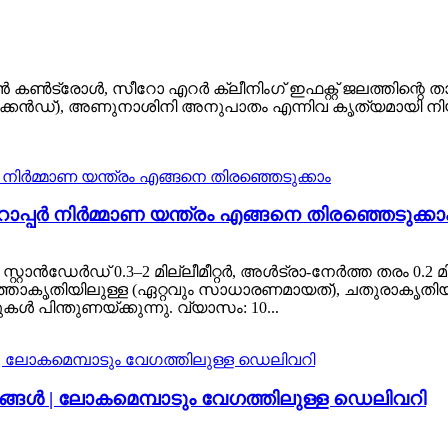
ഷൻ കൺട്രോൾ, സീറോ എറർ ക്ലീനിംഗ് ഇഫക്റ്റ് ജലത്തിന്റെ താപന
 സെക്കൻഡ്), അണുനാശിനി അനുപാതം എന്നിവ കൃത്യമായി നിയ
്പർ നിർമ്മാണ യന്ത്രം എങ്ങനെ തിരഞ്ഞെടുക്കാ
ാൻഡേർഡ് 0.3–2 മില്ലീമീറ്റർ, അൾട്രാ-നേർത്ത തരം 0.2 മില്
ത്താകൃതിയിലുള്ള (ഏറ്റവും സാധാരണമായത്), ചതുരാകൃതി
ിന്തുണയ്ക്കുന്നു. വ്യാസം: 10...
ണങ്ങൾ | ലോകമെമ്പാടും വേഗത്തിലുള്ള ഡെലിവറി