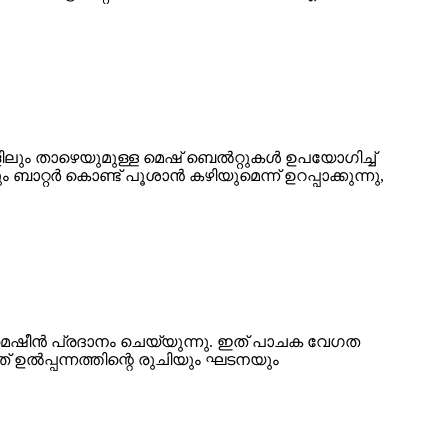
 മുകളിലും താഴെയുമുള്ള മെഷ് ബെൽറ്റുകൾ ഉപയോഗിച്ച്
ം ബാറ്റർ കൊണ്ട് പൂശാൻ കഴിയുമെന്ന് ഉറപ്പാക്കുന്നു,
ഷീൻ പ്രദാനം ചെയ്യുന്നു. ഇത് പാചക വേഗത
് ഉൽപ്പന്നത്തിന്റെ രുചിയും ഘടനയും