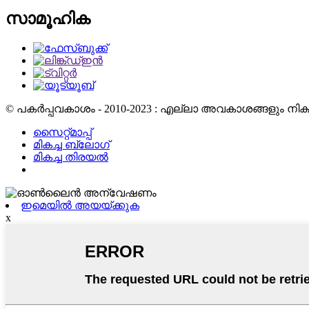
സാമൂഹിക
© പകർപ്പവകാശം - 2010-2023 : എല്ലാ അവകാശങ്ങളും നിക്ഷി
സൈറ്റ്മാപ്പ്
മികച്ച ബ്ലോഗ്
മികച്ച തിരയൽ
ഇമെയിൽ അയയ്ക്കുക
x