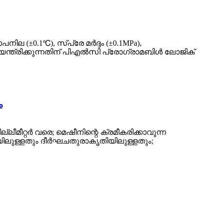
ില (±0.1℃), സ്പ്രേ മർദ്ദം (±0.1MPa),
ന്ത്രിക്കുന്നതിന് പി‌എൽ‌സി പ്രോഗ്രാമബിൾ ലോജിക്
ം
ലീമീറ്റർ വരെ; മെഷീനിന്റെ ക്രമീകരിക്കാവുന്ന
യിലുള്ളതും ദീർഘചതുരാകൃതിയിലുള്ളതും;