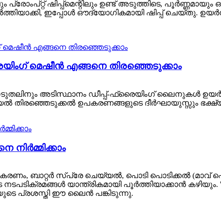
ിലും പ്രോംപ്റ്റ് ഷിപ്പ്‌മെന്റിലും ഉണ്ട് അടുത്തിടെ, പൂർണ്ണമായു
ക്കി, ഇപ്പോൾ ഔദ്യോഗികമായി ഷിപ്പ് ചെയ്‌തു. ഉയർന്ന
ിംഗ് മെഷീൻ എങ്ങനെ തിരഞ്ഞെടുക്കാം
ും ഈടുതലിനും അടിസ്ഥാനം ഡീപ്പ്-ഫ്രൈയിംഗ് ലൈനുകൾ ഉ
രിയൽ തിരഞ്ഞെടുക്കൽ ഉപകരണങ്ങളുടെ ദീർഘായുസ്സും ഭക്ഷ്യ സു
 നിർമ്മിക്കാം
രൂപീകരണം, ബാറ്റർ സ്പ്രേ ചെയ്യൽ, പൊടി പൊടിക്കൽ (മാവ് പ
ിക്രമങ്ങൾ യാന്ത്രികമായി പൂർത്തിയാക്കാൻ കഴിയും. 'ഉയർന്
ുടെ പ്രശസ്തി ഈ ലൈൻ പങ്കിടുന്നു.