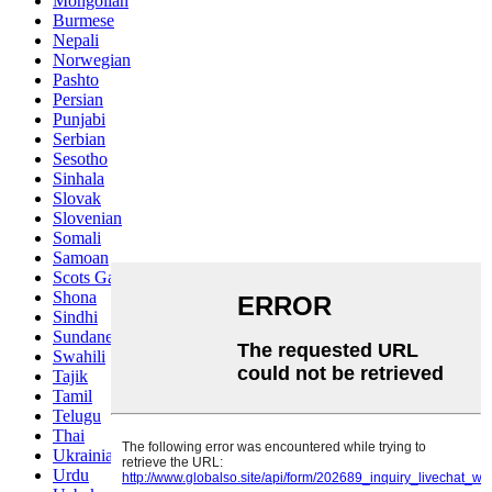
Mongolian
Burmese
Nepali
Norwegian
Pashto
Persian
Punjabi
Serbian
Sesotho
Sinhala
Slovak
Slovenian
Somali
Samoan
Scots Gaelic
Shona
Sindhi
Sundanese
Swahili
Tajik
Tamil
Telugu
Thai
Ukrainian
Urdu