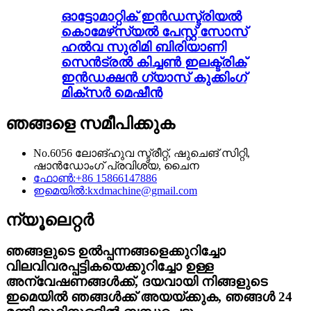
ഓട്ടോമാറ്റിക് ഇൻഡസ്ട്രിയൽ
കൊമേഴ്‌സ്യൽ പേസ്റ്റ് സോസ്
ഹൽവ സുരിമി ബിരിയാണി
സെൻട്രൽ കിച്ചൺ ഇലക്ട്രിക്
ഇൻഡക്ഷൻ ഗ്യാസ് കുക്കിംഗ്
മിക്സർ മെഷീൻ
ഞങ്ങളെ സമീപിക്കുക
No.6056 ലോങ്‌ഹുവ സ്ട്രീറ്റ്, ഷുചെങ് സിറ്റി,
ഷാൻഡോംഗ് പ്രവിശ്യ, ചൈന
ഫോൺ:
+86 15866147886
ഇമെയിൽ:
kxdmachine@gmail.com
ന്യൂലെറ്റർ
ഞങ്ങളുടെ ഉൽപ്പന്നങ്ങളെക്കുറിച്ചോ
വിലവിവരപ്പട്ടികയെക്കുറിച്ചോ ഉള്ള
അന്വേഷണങ്ങൾക്ക്, ദയവായി നിങ്ങളുടെ
ഇമെയിൽ ഞങ്ങൾക്ക് അയയ്ക്കുക, ഞങ്ങൾ 24