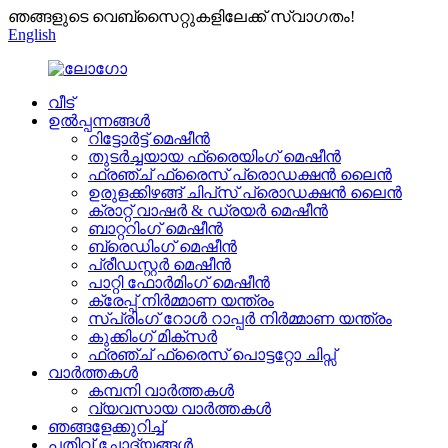
ഞങ്ങളുടെ വെബ്സൈറ്റുകളിലേക്ക് സ്വാഗതം!
English
വീട്
ഉൽപ്പന്നങ്ങൾ
റിട്ടോർട്ട് മെഷീൻ
തുടർച്ചയായ ഫ്രൈയിംഗ് മെഷീൻ
ഫ്രഞ്ച് ഫ്രൈസ് പ്രൊഡക്ഷൻ ലൈൻ
ഉരുളക്കിഴങ്ങ് ചിപ്‌സ് പ്രൊഡക്ഷൻ ലൈൻ
ക്രാറ്റ് വാഷർ & ഡ്രയർ മെഷീൻ
ബാറ്ററിംഗ് മെഷീൻ
ബ്രെഡിംഗ് മെഷീൻ
പ്രീഡസ്റ്റർ മെഷീൻ
പാറ്റി ഫോർമിംഗ് മെഷീൻ
ക്രേപ്പ് നിർമ്മാണ യന്ത്രം
സ്പ്രിംഗ് റോൾ റാപ്പർ നിർമ്മാണ യന്ത്രം
കുക്കിംഗ് മിക്സർ
ഫ്രഞ്ച് ഫ്രൈസ് പൊട്ടറ്റോ ചിപ്സ്
വാർത്തകൾ
കമ്പനി വാർത്തകൾ
വ്യവസായ വാർത്തകൾ
ഞങ്ങളേക്കുറിച്ച്
പതിവ് ചോദ്യങ്ങൾ