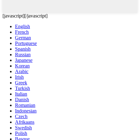
[javascript]
[/javascript]
English
French
German
Portuguese
Spanish
Russian
Japanese
Korean
Arabic
Irish
Greek
Turkish
Italian
Danish
Romanian
Indonesian
Czech
Afrikaans
Swedish
Polish
Basque