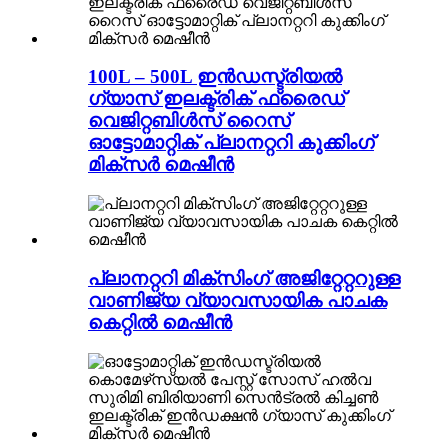
100L – 500L ഇൻഡസ്ട്രിയൽ
ഗ്യാസ് ഇലക്ട്രിക് ഫ്രൈഡ്
വെജിറ്റബിൾസ് റൈസ്
ഓട്ടോമാറ്റിക് പ്ലാനറ്ററി കുക്കിംഗ്
മിക്സർ മെഷീൻ
പ്ലാനറ്ററി മിക്സിംഗ് അജിറ്റേറ്ററുള്ള
വാണിജ്യ വ്യാവസായിക പാചക
കെറ്റിൽ മെഷീൻ