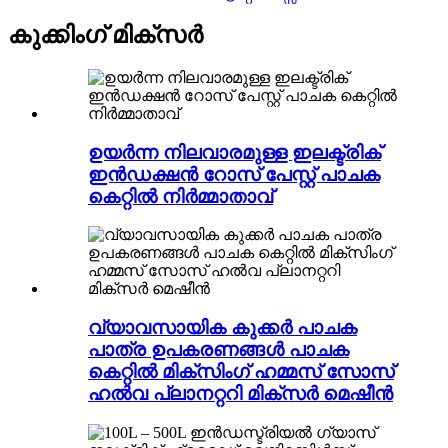
കുക്കിംഗ് മിക്സർ
ഉയർന്ന നിലവാരമുള്ള ഇലക്ട്രിക്
ഇൻഡക്ഷൻ റോസ് പേസ്റ്റ് പാചക
കെറ്റിൽ നിർമ്മാതാവ്
വ്യാവസായിക കുക്കർ പാചക
പാത്ര ഉപകരണങ്ങൾ പാചക
കെറ്റിൽ മിക്സിംഗ് ഹമ്മസ് സോസ്
ഹൽവ പ്ലാനറ്ററി മിക്സർ മെഷീൻ