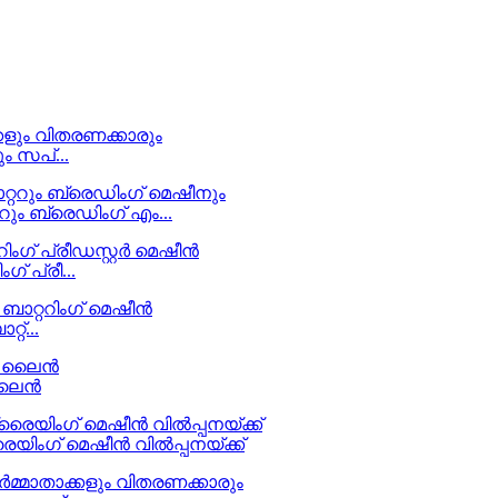
ും സപ്...
ം ബ്രെഡിംഗ് എം...
് പ്രീ...
റ്...
 ലൈൻ
യിംഗ് മെഷീൻ വിൽപ്പനയ്ക്ക്