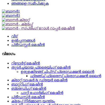
ഞങ്ങളെ സമീപിക്കുക
വീട്
ഉൽപ്പന്നങ്ങൾ
പ്രീഡസ്റ്റർ മെഷീൻ
വിഭാഗം
റിട്ടോർട്ട് മെഷീൻ
തുടർച്ചയായ ഫ്രൈയിംഗ് മെഷീൻ
ഉരുളക്കിഴങ്ങ് ചിപ്‌സ് പ്രൊഡക്ഷൻ ലൈൻ
ഫ്രഞ്ച് ഫ്രൈസ് പ്രൊഡക്ഷൻ ലൈൻ
ക്രാറ്റ് വാഷർ & ഡ്രയർ മെഷീൻ
ബാറ്ററിംഗ് മെഷീൻ
ബ്രെഡിംഗ് മെഷീൻ
പാറ്റി ഫോർമിംഗ് മെഷീൻ
പ്രീഡസ്റ്റർ മെഷീൻ
ക്രേപ്പ് നിർമ്മാണ യന്ത്രം