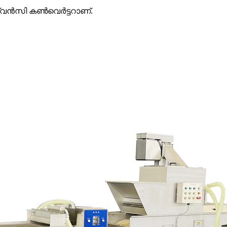
ീക്വൻസി കൺവെർട്ടറാണ്.