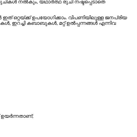
 രുചികൾ നൽകും, യഥാർത്ഥ രുചി നഷ്ടപ്പെടാതെ
ിൽ ഇത് ഒറ്റയ്ക്ക് ഉപയോഗിക്കാം. വിപണിയിലുള്ള ജനപ്രിയ
കുകൾ, ഇറച്ചി കബാബുകൾ, മറ്റ് ഉൽപ്പന്നങ്ങൾ എന്നിവ
ക് ഉയർന്നതാണ്;