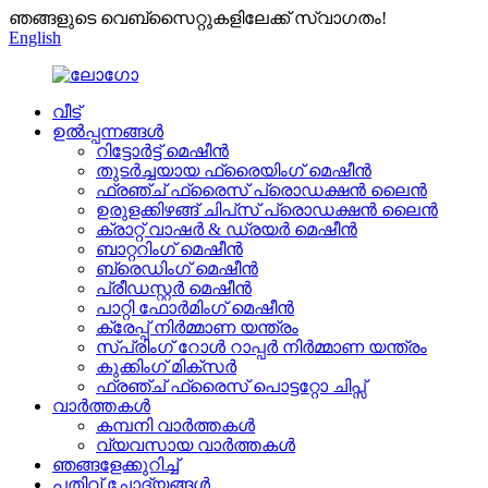
ഞങ്ങളുടെ വെബ്സൈറ്റുകളിലേക്ക് സ്വാഗതം!
English
വീട്
ഉൽപ്പന്നങ്ങൾ
റിട്ടോർട്ട് മെഷീൻ
തുടർച്ചയായ ഫ്രൈയിംഗ് മെഷീൻ
ഫ്രഞ്ച് ഫ്രൈസ് പ്രൊഡക്ഷൻ ലൈൻ
ഉരുളക്കിഴങ്ങ് ചിപ്‌സ് പ്രൊഡക്ഷൻ ലൈൻ
ക്രാറ്റ് വാഷർ & ഡ്രയർ മെഷീൻ
ബാറ്ററിംഗ് മെഷീൻ
ബ്രെഡിംഗ് മെഷീൻ
പ്രീഡസ്റ്റർ മെഷീൻ
പാറ്റി ഫോർമിംഗ് മെഷീൻ
ക്രേപ്പ് നിർമ്മാണ യന്ത്രം
സ്പ്രിംഗ് റോൾ റാപ്പർ നിർമ്മാണ യന്ത്രം
കുക്കിംഗ് മിക്സർ
ഫ്രഞ്ച് ഫ്രൈസ് പൊട്ടറ്റോ ചിപ്സ്
വാർത്തകൾ
കമ്പനി വാർത്തകൾ
വ്യവസായ വാർത്തകൾ
ഞങ്ങളേക്കുറിച്ച്
പതിവ് ചോദ്യങ്ങൾ