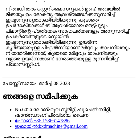
നിരവധി തരം സ്റ്റെറിലൈസറുകൾ ഉണ്ട്, അവയിൽ
മിക്കതും ഉപഭോക്തൃ ആവശ്യങ്ങൾക്കനുസരിച്ച്
ഇഷ്ടാനുസൃതമാക്കിയിരിക്കുന്നു, കൂടാതെ
ഉപഭോക്താക്കൾക്ക് ആവശ്യമായ ഔട്ട്‌പുട്ടും
പ്ലാന്റിന്റെ പ്രത്യേക സാഹചര്യങ്ങളും അനുസരിച്ച്
ഉപകരണങ്ങളുടെ സ്കെയിൽ
ഇഷ്ടാനുസൃതമാക്കിയിരിക്കുന്നു. ഉയർന്ന
കൃത്യതയുള്ള പി‌എൽ‌സിയാണ് മർദ്ദവും താപനിലയും
നിയന്ത്രിക്കുന്നത്, കൂടാതെ മർദ്ദവും താപനിലയും
വളരെ ഉയർന്നതാണ്. നേരത്തെയുള്ള മുന്നറിയിപ്പ്
പ്രോസസ്സിംഗ്.
പോസ്റ്റ് സമയം: മാർച്ച്-08-2023
ഞങ്ങളെ സമീപിക്കുക
No.6056 ലോങ്‌ഹുവ സ്ട്രീറ്റ്, ഷുചെങ് സിറ്റി,
ഷാൻഡോംഗ് പ്രവിശ്യ, ചൈന
ഫോൺ:
+86 15866147886
ഇമെയിൽ:
kxdmachine@gmail.com