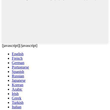
[javascript]
[/javascript]
English
French
German
Portuguese
Spanish
Russian
Japanese
Korean
Arabic
Irish
Greek
Turkish
Italian