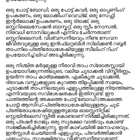
ഒരു പോട്ട് ബോഡി, ഒരു പോട്ട് കവർ, ഒരു ഓപ്പണിംഗ്
ഉപകരണം, ഒരു ലോക്കിംഗ് വെഡ്ജ്, ഒരു സേഫ്റ്റി
ഇന്റർലോക്ക് ഉപകരണം, ഒരു ട്രാക്ക്, ഒരു
സ്റ്റെറിലൈസേഷൻ ബാസ്കറ്റ്, ഒരു സ്റ്റീം നോസൽ,
നിരവധി നോസിലുകൾ എന്നിവ ചേർന്നതാണ്
സ്റ്റെറിലൈസർ. വിശ്വസനീയവും നീണ്ട സേവന
ജീവിതവുമുള്ള ഒരു ഇൻഫ്ലറ്റബിൾ സിലിക്കൺ റബ്ബർ
താപനില-പ്രതിരോധശേഷിയുള്ള സീലിംഗ് റിംഗ്
ഉപയോഗിച്ച് ലിഡ് അടച്ചിരിക്കുന്നു.
ഒരു നിശ്ചിത മർദ്ദമുള്ള നീരാവി താപ സ്രോതസ്സായി
ഉപയോഗിക്കുന്നതിലൂടെ, വലിയ ചൂടാക്കൽ വിസ്തീർണ്ണം,
ഉയർന്ന താപ കാര്യക്ഷമത, ഏകീകൃത ചൂടാക്കൽ,
ദ്രാവക വസ്തുക്കളുടെ കുറഞ്ഞ തിളപ്പിക്കൽ സമയം,
ചൂടാക്കൽ താപനിലയുടെ എളുപ്പത്തിലുള്ള നിയന്ത്രണം
എന്നിവയുടെ സവിശേഷതകൾ ഇതിനുണ്ട്. ഈ
പാത്രത്തിന്റെ അകത്തെ പോട്ട് ബോഡി (അകത്തെ
പോട്ട്) ആസിഡ്-പ്രതിരോധശേഷിയുള്ളതും ചൂട്-
പ്രതിരോധശേഷിയുള്ളതുമായ ഓസ്റ്റെനിറ്റിക്
സ്റ്റെയിൻലെസ് സ്റ്റീൽ കൊണ്ടാണ് നിർമ്മിച്ചിരിക്കുന്നത്,
ഒരു പ്രഷർ ഗേജും ഒരു സുരക്ഷാ വാൽവും കൊണ്ട്
സജ്ജീകരിച്ചിരിക്കുന്നു, ഇത് കാഴ്ചയിൽ മനോഹരവും,
ഇൻസ്റ്റാൾ ചെയ്യാൻ എളുപ്പവും, പ്രവർത്തിക്കാൻ
എളുപ്പവും, സുരക്ഷിതവും വിശ്വസനീയവുമാണ്.