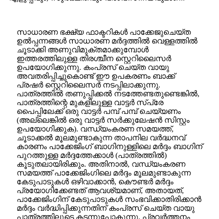
സാധാരണ ഭക്ഷ്യ ഫാക്ടറികൾ പാക്കേജുചെയ്ത
ഉൽപ്പന്നങ്ങൾ സാധാരണ മർദ്ദത്തിൽ വെള്ളത്തിൽ
ചൂടാക്കി അണുവിമുക്തമാക്കുമ്പോൾ
ഇത്തരത്തിലുള്ള തിരശ്ചീന സ്റ്റെറിലൈസർ
ഉപയോഗിക്കുന്നു. കംപ്രസ് ചെയ്ത വായു
അവതരിപ്പിച്ചുകൊണ്ട് ഈ ഉപകരണം ബാക്ക്
പ്രഷർ സ്റ്റെറിലൈസർ നടപ്പിലാക്കുന്നു.
പാത്രത്തിൽ തണുപ്പിക്കൽ നടത്തേണ്ടതുണ്ടെങ്കിൽ,
പാത്രത്തിന്റെ മുകളിലുള്ള വാട്ടർ സ്പ്രേ
പൈപ്പിലേക്ക് ഒരു വാട്ടർ പമ്പ് പമ്പ് ചെയ്യണം
(അല്ലെങ്കിൽ ഒരു വാട്ടർ സർക്കുലേഷൻ സിസ്റ്റം
ഉപയോഗിക്കുക). വന്ധ്യംകരണ സമയത്ത്,
ചൂടാക്കൽ മൂലമുണ്ടാകുന്ന താപനില വർദ്ധനവ്
കാരണം പാക്കേജിംഗ് ബാഗിനുള്ളിലെ മർദ്ദം ബാഗിന്
പുറത്തുള്ള മർദ്ദത്തേക്കാൾ (പാത്രത്തിൽ)
കൂടുതലായിരിക്കും. അതിനാൽ, വന്ധ്യംകരണ
സമയത്ത് പാക്കേജിംഗിലെ മർദ്ദം മൂലമുണ്ടാകുന്ന
കേടുപാടുകൾ ഒഴിവാക്കാൻ, കൌണ്ടർ മർദ്ദം
പ്രയോഗിക്കേണ്ടത് ആവശ്യമാണ്, അതായത്,
പാക്കേജിംഗിന് കേടുപാടുകൾ സംഭവിക്കാതിരിക്കാൻ
മർദ്ദം വർദ്ധിപ്പിക്കുന്നതിന് കംപ്രസ് ചെയ്ത വായു
പാത്രത്തിലൂടെ കടന്നുപോകുന്നു. പ്രവർത്തനം