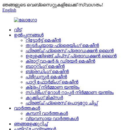
ഞങ്ങളുടെ വെബ്സൈറ്റുകളിലേക്ക് സ്വാഗതം!
English
വീട്
ഉൽപ്പന്നങ്ങൾ
റിട്ടോർട്ട് മെഷീൻ
തുടർച്ചയായ ഫ്രൈയിംഗ് മെഷീൻ
ഫ്രഞ്ച് ഫ്രൈസ് പ്രൊഡക്ഷൻ ലൈൻ
ഉരുളക്കിഴങ്ങ് ചിപ്‌സ് പ്രൊഡക്ഷൻ ലൈൻ
ക്രാറ്റ് വാഷർ & ഡ്രയർ മെഷീൻ
ബാറ്ററിംഗ് മെഷീൻ
ബ്രെഡിംഗ് മെഷീൻ
പ്രീഡസ്റ്റർ മെഷീൻ
പാറ്റി ഫോർമിംഗ് മെഷീൻ
ക്രേപ്പ് നിർമ്മാണ യന്ത്രം
സ്പ്രിംഗ് റോൾ റാപ്പർ നിർമ്മാണ യന്ത്രം
കുക്കിംഗ് മിക്സർ
ഫ്രഞ്ച് ഫ്രൈസ് പൊട്ടറ്റോ ചിപ്സ്
വാർത്തകൾ
കമ്പനി വാർത്തകൾ
വ്യവസായ വാർത്തകൾ
ഞങ്ങളേക്കുറിച്ച്
പതിവ് ചോദ്യങ്ങൾ