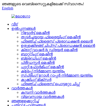
ഞങ്ങളുടെ വെബ്സൈറ്റുകളിലേക്ക് സ്വാഗതം!
English
വീട്
ഉൽപ്പന്നങ്ങൾ
റിട്ടോർട്ട് മെഷീൻ
തുടർച്ചയായ ഫ്രൈയിംഗ് മെഷീൻ
ഫ്രഞ്ച് ഫ്രൈസ് പ്രൊഡക്ഷൻ ലൈൻ
ഉരുളക്കിഴങ്ങ് ചിപ്‌സ് പ്രൊഡക്ഷൻ ലൈൻ
ക്രാറ്റ് വാഷർ & ഡ്രയർ മെഷീൻ
ബാറ്ററിംഗ് മെഷീൻ
ബ്രെഡിംഗ് മെഷീൻ
പ്രീഡസ്റ്റർ മെഷീൻ
പാറ്റി ഫോർമിംഗ് മെഷീൻ
ക്രേപ്പ് നിർമ്മാണ യന്ത്രം
സ്പ്രിംഗ് റോൾ റാപ്പർ നിർമ്മാണ യന്ത്രം
കുക്കിംഗ് മിക്സർ
ഫ്രഞ്ച് ഫ്രൈസ് പൊട്ടറ്റോ ചിപ്സ്
വാർത്തകൾ
കമ്പനി വാർത്തകൾ
വ്യവസായ വാർത്തകൾ
ഞങ്ങളേക്കുറിച്ച്
പതിവ് ചോദ്യങ്ങൾ