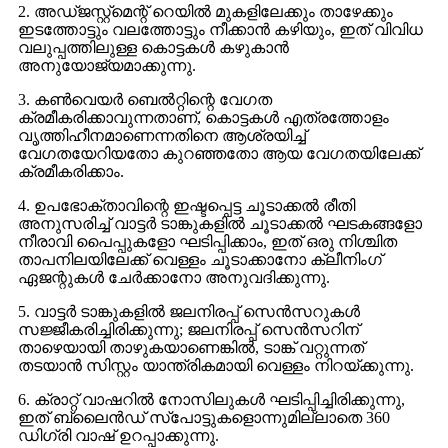
2. അഡ്ജസ്റ്റ്മെന്റ് റെയിൽ മുകളിലേക്കും താഴേക്കും
ഇടത്തോട്ടും വലത്തോട്ടും നീക്കാൻ കഴിയും, ഇത് വിവിധ
വലുപ്പത്തിലുള്ള കൊട്ടകൾ കഴുകാൻ
അനുയോജ്യമാക്കുന്നു.
3. കൺവെയർ ബെൽറ്റിന്റെ വേഗത
ക്രമീകരിക്കാവുന്നതാണ്, കൊട്ടകൾ എത്രത്തോളം
വൃത്തിഹീനമാണെന്നതിനെ ആശ്രയിച്ച്
വേഗതയേറിയതോ കുറഞ്ഞതോ ആയ വേഗതയിലേക്ക്
ക്രമീകരിക്കാം.
4. ഉപഭോക്താവിന്റെ ഇഷ്ടപ്പെട്ട ചൂടാക്കൽ രീതി
അനുസരിച്ച് വാട്ടർ ടാങ്കുകളിൽ ചൂടാക്കൽ ഘടകങ്ങളോ
നീരാവി പൈപ്പുകളോ ഘടിപ്പിക്കാം, ഇത് ഒരു നിശ്ചിത
താപനിലയിലേക്ക് വെള്ളം ചൂടാക്കാനോ ക്ലീനിംഗ്
ഏജന്റുകൾ ചേർക്കാനോ അനുവദിക്കുന്നു.
5. വാട്ടർ ടാങ്കുകളിൽ ജലനിരപ്പ് സെൻസറുകൾ
സജ്ജീകരിച്ചിരിക്കുന്നു; ജലനിരപ്പ് സെൻസറിന്
താഴെയായി താഴുകയാണെങ്കിൽ, ടാങ്ക് വറ്റുന്നത്
തടയാൻ സിസ്റ്റം യാന്ത്രികമായി വെള്ളം നിറയ്ക്കുന്നു.
6. ക്രാറ്റ് വാഷറിൽ നോസിലുകൾ ഘടിപ്പിച്ചിരിക്കുന്നു,
ഇത് ബ്ലൈൻഡ് സ്പോട്ടുകളൊന്നുമില്ലാതെ 360
ഡിഗ്രി വാഷ് ഉറപ്പാക്കുന്നു.