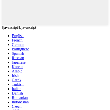
[javascript]
[/javascript]
English
French
German
Portuguese
Spanish
Russian
Japanese
Korean
Arabic
Irish
Greek
Turkish
Italian
Danish
Romanian
Indonesian
Czech